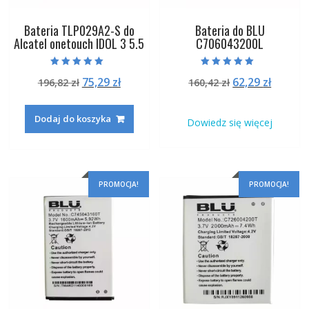
Bateria TLP029A2-S do
Bateria do BLU
Alcatel onetouch IDOL 3 5.5
C706043200L
Oceniono
Oceniono
Pierwotna
Aktualna
Pierwotna
Aktual
75,29
zł
62,29
zł
196,82
zł
160,42
zł
5.00
5.00
na 5
na 5
cena
cena
cena
cena
wynosiła:
wynosi:
wynosiła:
wynosi
Dodaj do koszyka
Dowiedz się więcej
196,82 zł.
75,29 zł.
160,42 zł.
62,29 zł
PROMOCJA!
PROMOCJA!