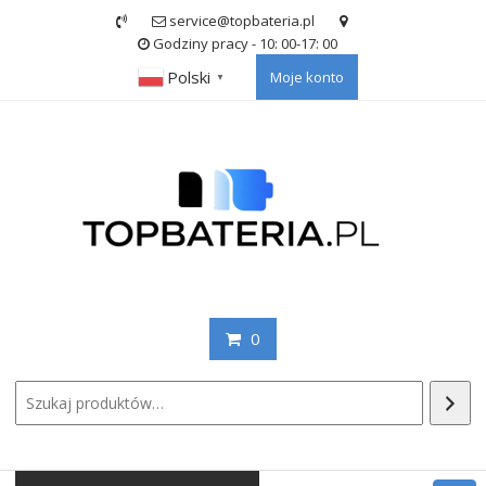
Skip
service@topbateria.pl
to
Godziny pracy - 10: 00-17: 00
content
Polski
Moje konto
▼
0