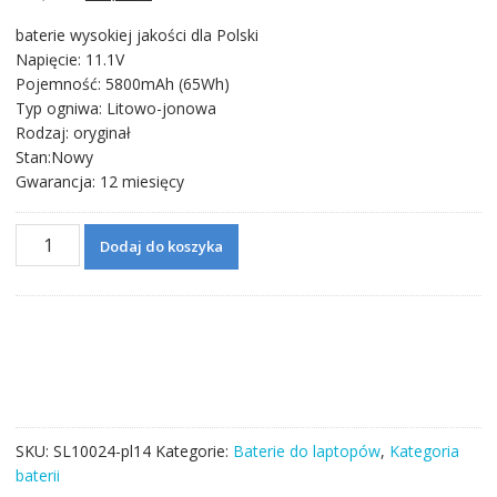
cena
cena
baterie wysokiej jakości dla Polski
wynosiła:
wynosi:
Napięcie: 11.1V
300,71 zł.
172,06 zł.
Pojemność: 5800mAh (65Wh)
Typ ogniwa: Litowo-jonowa
Rodzaj: oryginał
Stan:Nowy
Gwarancja: 12 miesięcy
ilość
Dodaj do koszyka
Bateria
do
laptopa
DELL
Inspiron
17R-
3737
SKU:
SL10024-pl14
Kategorie:
Baterie do laptopów
,
Kategoria
baterii