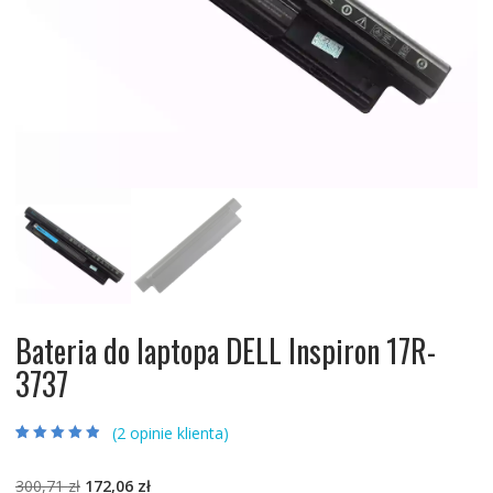
Bateria do laptopa DELL Inspiron 17R-
3737
(
2
opinie klienta)
Oceniony
2
4.50
na 5 na
podstawie
Pierwotna
Aktualna
300,71
zł
172,06
zł
ocen klientów