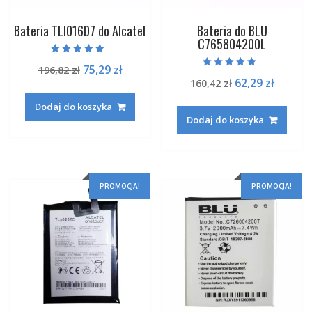
Bateria TLI016D7 do Alcatel
Bateria do BLU
C765804200L
Oceniono
Pierwotna
Aktualna
75,29
zł
196,82
zł
5.00
Oceniono
na 5
Pierwotna
Aktual
62,29
zł
cena
cena
160,42
zł
5.00
na 5
cena
cena
wynosiła:
wynosi:
Dodaj do koszyka
wynosiła:
wynosi
196,82 zł.
75,29 zł.
Dodaj do koszyka
160,42 zł.
62,29 zł
PROMOCJA!
PROMOCJA!