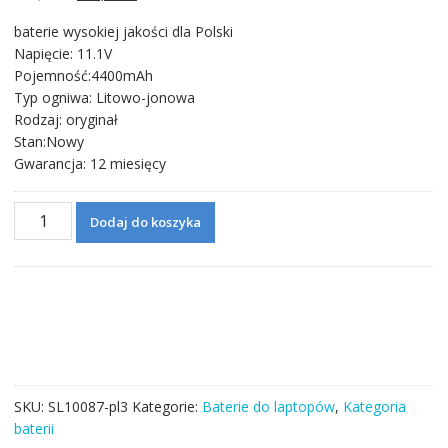
cena
cena
baterie wysokiej jakości dla Polski
wynosiła:
wynosi:
Napięcie: 11.1V
228,71 zł.
132,06 zł.
Pojemność:4400mAh
Typ ogniwa: Litowo-jonowa
Rodzaj: oryginał
Stan:Nowy
Gwarancja: 12 miesięcy
ilość
Dodaj do koszyka
Bateria
do
laptopa
ChiliGreen
A14-
56-
451P2200-
0
SKU:
SL10087-pl3
Kategorie:
Baterie do laptopów
,
Kategoria
baterii