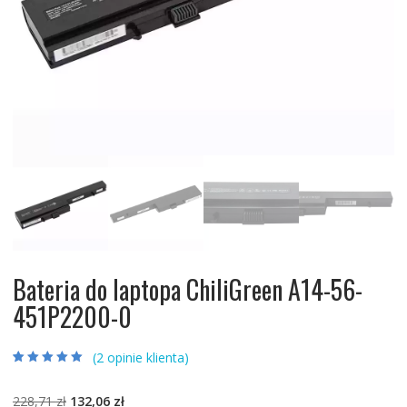
Bateria do laptopa ChiliGreen A14-56-
451P2200-0
(
2
opinie klienta)
Oceniony
2
5.00
na 5 na
podstawie
ocen
Pierwotna
Aktualna
228,71
zł
132,06
zł
klientów