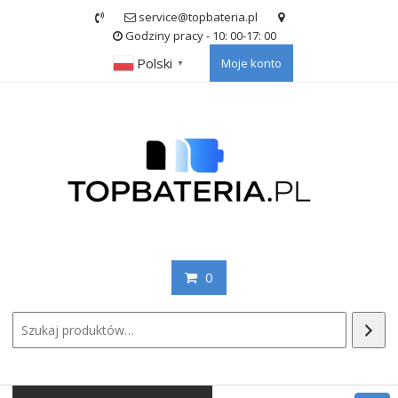
Skip
service@topbateria.pl
to
Godziny pracy - 10: 00-17: 00
content
Polski
Moje konto
▼
0