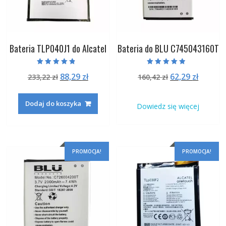
Bateria TLP040J1 do Alcatel
Bateria do BLU C745043160T
Oceniono
Oceniono
Pierwotna
Aktualna
Pierwotna
Aktual
88,29
zł
62,29
zł
233,22
zł
160,42
zł
4.50
4.50
na 5
na 5
cena
cena
cena
cena
wynosiła:
wynosi:
wynosiła:
wynosi
Dodaj do koszyka
Dowiedz się więcej
233,22 zł.
88,29 zł.
160,42 zł.
62,29 zł
PROMOCJA!
PROMOCJA!