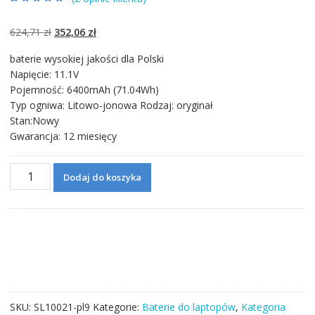
Oceniony
2
5.00
na 5 na
podstawie
ocen
Pierwotna
Aktualna
624,71
zł
352,06
zł
klientów
cena
cena
baterie wysokiej jakości dla Polski
wynosiła:
wynosi:
Napięcie: 11.1V
624,71 zł.
352,06 zł.
Pojemność: 6400mAh (71.04Wh)
Typ ogniwa: Litowo-jonowa Rodzaj: oryginał
Stan:Nowy
Gwarancja: 12 miesięcy
ilość
Dodaj do koszyka
Bateria
do
laptopa
Betty
Razer
Rz09-
01301E20,Rz09-
01301E21,RZ09-
SKU:
SL10021-pl9
Kategorie:
Baterie do laptopów
,
Kategoria
01301E22,RZ09-