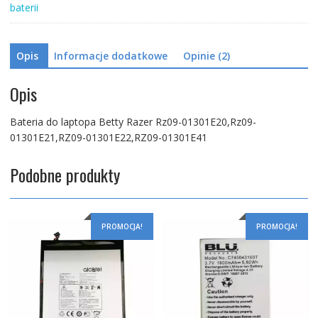
baterii
01301E41
Opis
Informacje dodatkowe
Opinie (2)
Opis
Bateria do laptopa Betty Razer Rz09-01301E20,Rz09-
01301E21,RZ09-01301E22,RZ09-01301E41
Podobne produkty
PROMOCJA!
PROMOCJA!