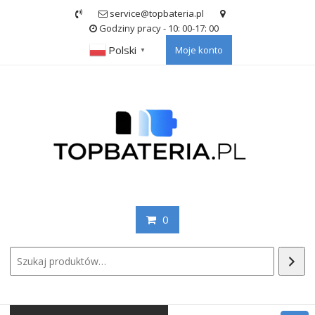
Skip
service@topbateria.pl
to
Godziny pracy - 10: 00-17: 00
content
Polski
Moje konto
▼
0