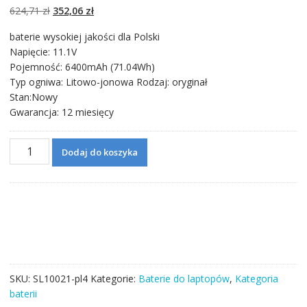
podstawie
ocen
Pierwotna
Aktualna
624,71
zł
352,06
zł
klientów
cena
cena
baterie wysokiej jakości dla Polski
wynosiła:
wynosi:
Napięcie: 11.1V
624,71 zł.
352,06 zł.
Pojemność: 6400mAh (71.04Wh)
Typ ogniwa: Litowo-jonowa Rodzaj: oryginał
Stan:Nowy
Gwarancja: 12 miesięcy
ilość
Dodaj do koszyka
Bateria
do
laptopa
Betty
Razer
Blade
14(128GB),
(256GB),
SKU:
SL10021-pl4
Kategorie:
Baterie do laptopów
,
Kategoria
(512GB)
baterii