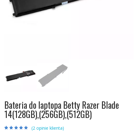
Bateria do laptopa Betty Razer Blade
14(128GB),(256GB),(512GB)
(
2
opinie klienta)
Oceniony
2
5.00
na 5 na