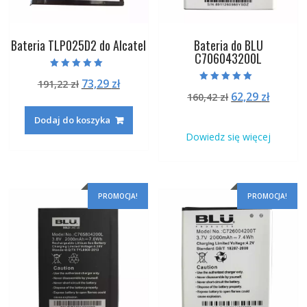
Bateria TLP025D2 do Alcatel
Bateria do BLU
C706043200L
Oceniono
Pierwotna
Aktualna
73,29
zł
191,22
zł
5.00
Oceniono
na 5
Pierwotna
Aktual
62,29
zł
cena
cena
160,42
zł
5.00
na 5
cena
cena
wynosiła:
wynosi:
Dodaj do koszyka
wynosiła:
wynosi
191,22 zł.
73,29 zł.
Dowiedz się więcej
160,42 zł.
62,29 zł
PROMOCJA!
PROMOCJA!