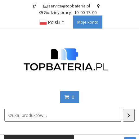
Skip
service@topbateria.pl
to
Godziny pracy - 10: 00-17: 00
content
Polski
Moje konto
▼
0