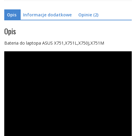
Opis
Informacje dodatkowe
Opinie (2)
Opis
Bateria do laptopa ASUS X751,X751L,X750J,X751M