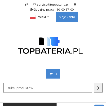
Skip
service@topbateria.pl
to
Godziny pracy - 10: 00-17: 00
content
Polski
Moje konto
▼
0