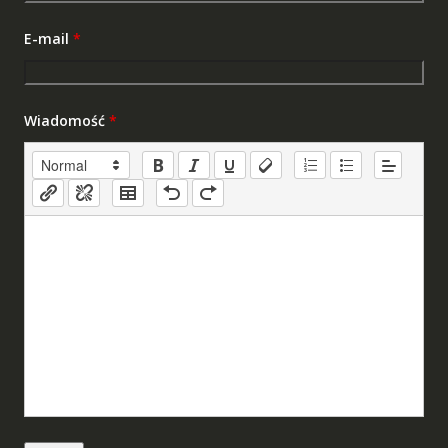
E-mail
*
Wiadomość
*