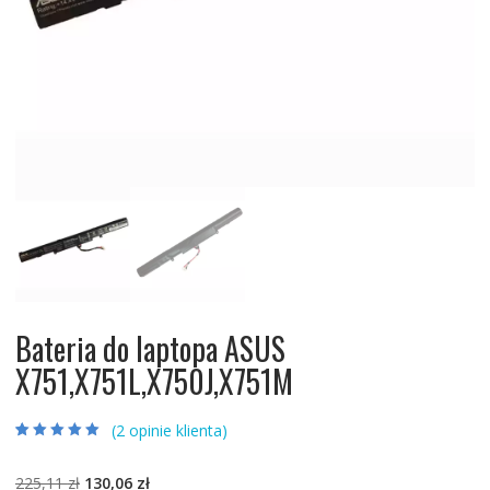
Bateria do laptopa ASUS
X751,X751L,X750J,X751M
(
2
opinie klienta)
Oceniony
2
5.00
na 5 na
podstawie
ocen
Pierwotna
Aktualna
225,11
zł
130,06
zł
klientów