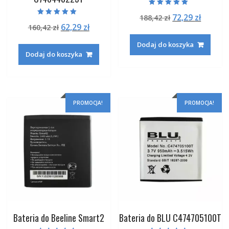
Oceniono
Pierwotna
Aktual
72,29
zł
188,42
zł
5.00
Oceniono
na 5
Pierwotna
Aktualna
62,29
zł
160,42
zł
cena
cena
5.00
na 5
cena
cena
wynosiła:
wynosi
Dodaj do koszyka
wynosiła:
wynosi:
188,42 zł.
72,29 zł
Dodaj do koszyka
160,42 zł.
62,29 zł.
PROMOCJA!
PROMOCJA!
Bateria do Beeline Smart2
Bateria do BLU C474705100T