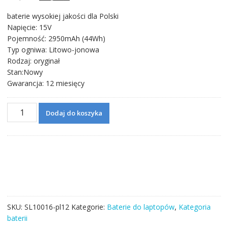
cena
cena
baterie wysokiej jakości dla Polski
wynosiła:
wynosi:
Napięcie: 15V
225,11 zł.
130,06 zł.
Pojemność: 2950mAh (44Wh)
Typ ogniwa: Litowo-jonowa
Rodzaj: oryginał
Stan:Nowy
Gwarancja: 12 miesięcy
ilość
Dodaj do koszyka
Bateria
do
laptopa
ASUS
X751,X751L,X750J,X751M
SKU:
SL10016-pl12
Kategorie:
Baterie do laptopów
,
Kategoria
baterii