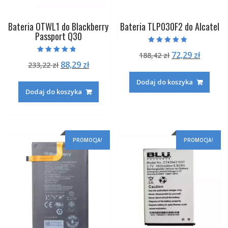
Bateria OTWL1 do Blackberry
Bateria TLP030F2 do Alcatel
Passport Q30
Oceniono
Pierwotna
Aktual
72,29
zł
188,42
zł
5.00
Oceniono
na 5
Pierwotna
Aktualna
88,29
zł
233,22
zł
cena
cena
4.50
na 5
cena
cena
wynosiła:
wynosi
Dodaj do koszyka
wynosiła:
wynosi:
188,42 zł.
72,29 zł
Dodaj do koszyka
233,22 zł.
88,29 zł.
PROMOCJA!
PROMOCJA!