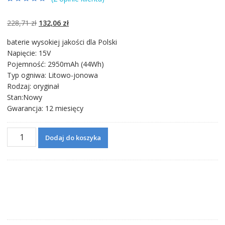
Oceniony
2
5.00
na 5 na
podstawie
ocen
Pierwotna
Aktualna
228,71
zł
132,06
zł
klientów
cena
cena
baterie wysokiej jakości dla Polski
wynosiła:
wynosi:
Napięcie: 15V
228,71 zł.
132,06 zł.
Pojemność: 2950mAh (44Wh)
Typ ogniwa: Litowo-jonowa
Rodzaj: oryginał
Stan:Nowy
Gwarancja: 12 miesięcy
ilość
Dodaj do koszyka
Bateria
do
laptopa
ASUS
X450L,X450LA,X450LB,X450LC,X450LD,X450LN