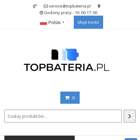
Skip
service@topbateria.pl
to
Godziny pracy - 10: 00-17: 00
content
Polski
Moje konto
▼
0