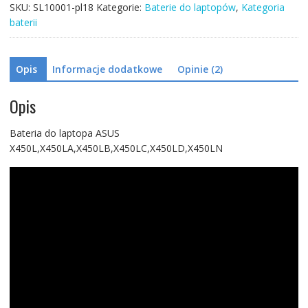
SKU:
SL10001-pl18
Kategorie:
Baterie do laptopów
,
Kategoria
baterii
Opis
Informacje dodatkowe
Opinie (2)
Opis
Bateria do laptopa ASUS
X450L,X450LA,X450LB,X450LC,X450LD,X450LN