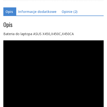
Opis
Informacje dodatkowe
Opinie (2)
Opis
Bateria do laptopa ASUS X450,X450C,X450CA