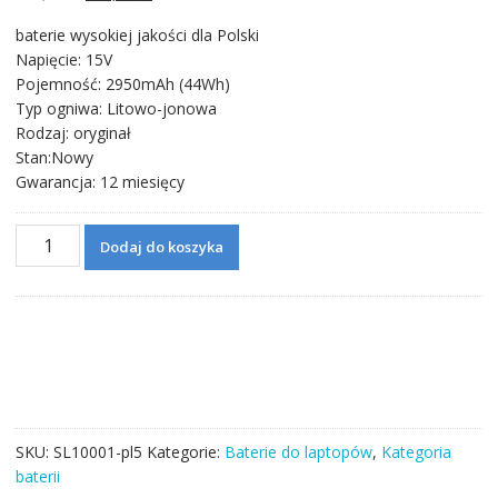
cena
cena
baterie wysokiej jakości dla Polski
wynosiła:
wynosi:
Napięcie: 15V
228,71 zł.
132,06 zł.
Pojemność: 2950mAh (44Wh)
Typ ogniwa: Litowo-jonowa
Rodzaj: oryginał
Stan:Nowy
Gwarancja: 12 miesięcy
ilość
Dodaj do koszyka
Bateria
do
laptopa
ASUS
X450,X450C,X450CA
SKU:
SL10001-pl5
Kategorie:
Baterie do laptopów
,
Kategoria
baterii