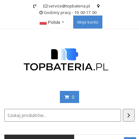
Skip
service@topbateria.pl
to
Godziny pracy - 10: 00-17: 00
content
Polski
Moje konto
▼
0