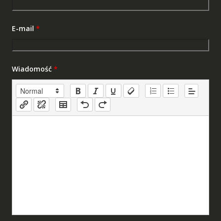
E-mail
*
Wiadomość
*