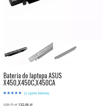
Bateria do laptopa ASUS
X450,X450C,X450CA
(
2
opinie klienta)
Oceniony
2
5.00
na 5 na
podstawie
ocen
Pierwotna
Aktualna
228,71
zł
132,06
zł
klientów