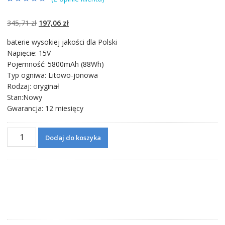
Oceniony
2
5.00
na 5 na
podstawie
ocen
Pierwotna
Aktualna
345,71
zł
197,06
zł
klientów
cena
cena
baterie wysokiej jakości dla Polski
wynosiła:
wynosi:
Napięcie: 15V
345,71 zł.
197,06 zł.
Pojemność: 5800mAh (88Wh)
Typ ogniwa: Litowo-jonowa
Rodzaj: oryginał
Stan:Nowy
Gwarancja: 12 miesięcy
ilość
Dodaj do koszyka
Bateria
do
laptopa
ASUS
ROG
G751,ROG
G751J,ROG
G751JL,ROG