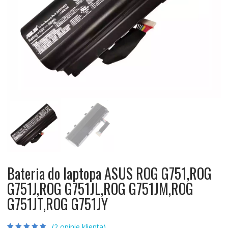
Bateria do laptopa ASUS ROG G751,ROG
G751J,ROG G751JL,ROG G751JM,ROG
G751JT,ROG G751JY
(
2
opinie klienta)