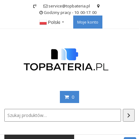
Skip
service@topbateria.pl
to
Godziny pracy - 10: 00-17: 00
content
Polski
Moje konto
▼
0