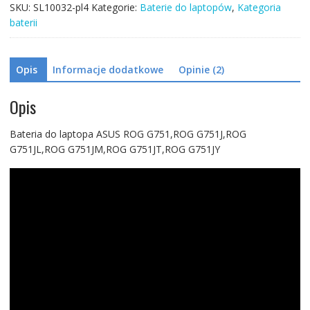
SKU:
SL10032-pl4
Kategorie:
Baterie do laptopów
,
Kategoria
G751JM,ROG
baterii
G751JT,ROG
G751JY
Opis
Informacje dodatkowe
Opinie (2)
Opis
Bateria do laptopa ASUS ROG G751,ROG G751J,ROG
G751JL,ROG G751JM,ROG G751JT,ROG G751JY