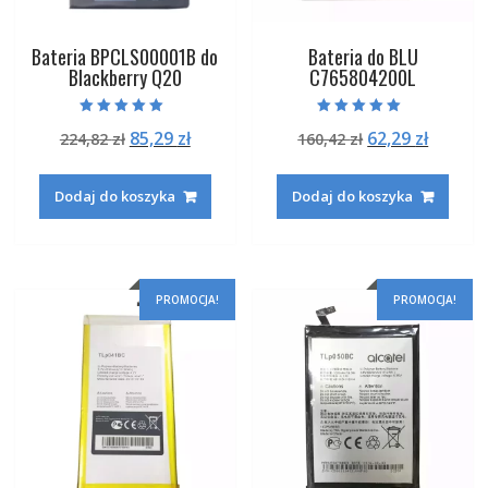
Bateria BPCLS00001B do
Bateria do BLU
Blackberry Q20
C765804200L
Oceniono
Oceniono
Pierwotna
Aktualna
Pierwotna
Aktual
85,29
zł
62,29
zł
224,82
zł
160,42
zł
5.00
5.00
na 5
na 5
cena
cena
cena
cena
wynosiła:
wynosi:
wynosiła:
wynosi
Dodaj do koszyka
Dodaj do koszyka
224,82 zł.
85,29 zł.
160,42 zł.
62,29 zł
PROMOCJA!
PROMOCJA!