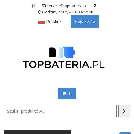
Skip
service@topbateria.pl
to
Godziny pracy - 10: 00-17: 00
content
Polski
Moje konto
▼
0