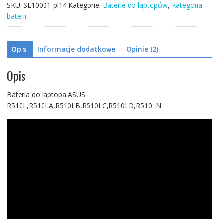
SKU:
SL10001-pl14
Kategorie:
Baterie do laptopów
,
Kategoria
baterii
Opis
Informacje dodatkowe
Opinie (2)
Opis
Bateria do laptopa ASUS
R510L,R510LA,R510LB,R510LC,R510LD,R510LN