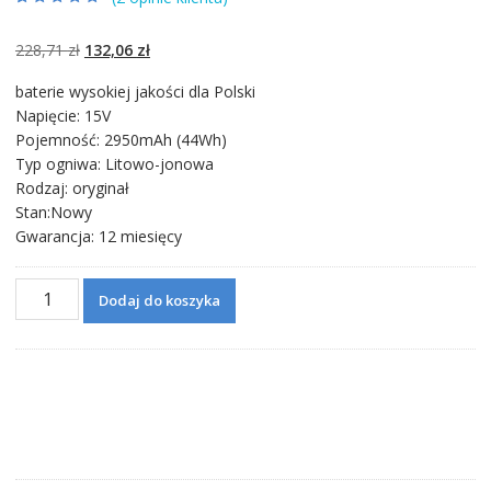
Oceniony
2
4.50
na 5 na
podstawie
Pierwotna
Aktualna
228,71
zł
132,06
zł
ocen klientów
cena
cena
baterie wysokiej jakości dla Polski
wynosiła:
wynosi:
Napięcie: 15V
228,71 zł.
132,06 zł.
Pojemność: 2950mAh (44Wh)
Typ ogniwa: Litowo-jonowa
Rodzaj: oryginał
Stan:Nowy
Gwarancja: 12 miesięcy
ilość
Dodaj do koszyka
Bateria
do
laptopa
ASUS
R510L,R510LA,R510LB,R510LC,R510LD,R510LN