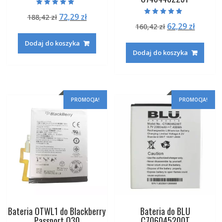
Oceniono
Pierwotna
Aktualna
72,29
zł
188,42
zł
5.00
Oceniono
na 5
Pierwotna
Aktual
62,29
zł
cena
cena
160,42
zł
5.00
na 5
cena
cena
wynosiła:
wynosi:
Dodaj do koszyka
wynosiła:
wynosi
188,42 zł.
72,29 zł.
Dodaj do koszyka
160,42 zł.
62,29 zł
PROMOCJA!
PROMOCJA!
Bateria OTWL1 do Blackberry
Bateria do BLU
Passport Q30
C706045200T