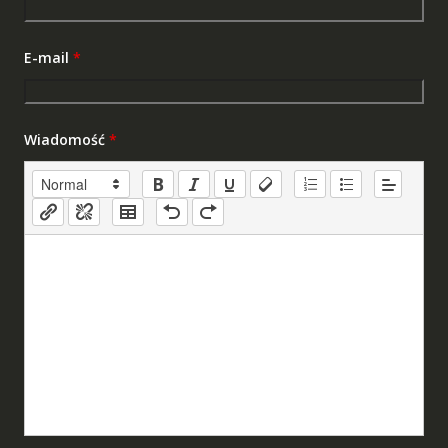
E-mail
*
Wiadomość
*