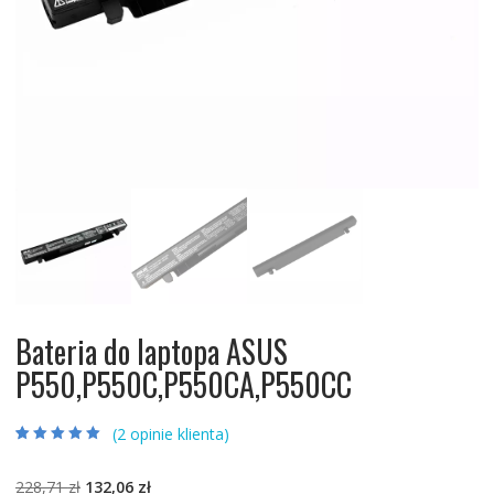
Bateria do laptopa ASUS
P550,P550C,P550CA,P550CC
(
2
opinie klienta)
Oceniony
2
5.00
na 5 na
podstawie
ocen
Pierwotna
Aktualna
228,71
zł
132,06
zł
klientów