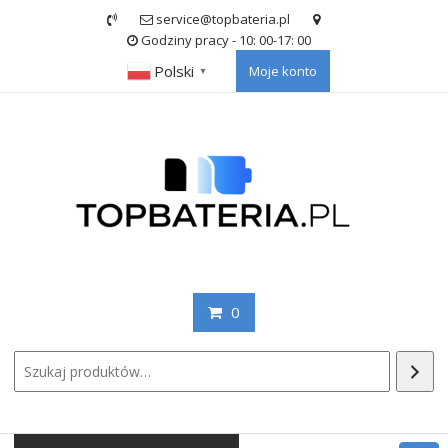
Skip
service@topbateria.pl
to
Godziny pracy - 10: 00-17: 00
content
Polski
Moje konto
▼
0