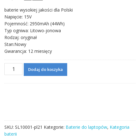
cena
cena
baterie wysokiej jakości dla Polski
wynosiła:
wynosi:
Napięcie: 15V
228,71 zł.
132,06 zł.
Pojemność: 2950mAh (44Wh)
Typ ogniwa: Litowo-jonowa
Rodzaj: oryginał
Stan:Nowy
Gwarancja: 12 miesięcy
ilość
Dodaj do koszyka
Bateria
do
laptopa
ASUS
P550,P550C,P550CA,P550CC
SKU:
SL10001-pl21
Kategorie:
Baterie do laptopów
,
Kategoria
baterii