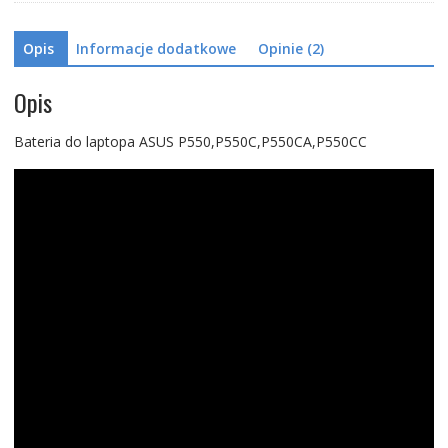
Opis
Informacje dodatkowe
Opinie (2)
Opis
Bateria do laptopa ASUS P550,P550C,P550CA,P550CC