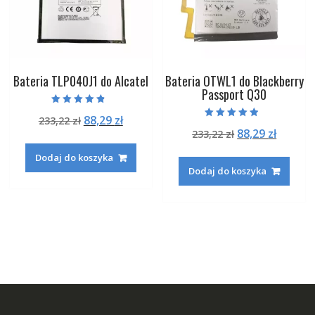
Bateria TLP040J1 do Alcatel
Bateria OTWL1 do Blackberry
Passport Q30
Oceniono
Pierwotna
Aktualna
88,29
zł
233,22
zł
4.50
Oceniono
na 5
Pierwotna
Aktual
88,29
zł
cena
cena
233,22
zł
4.50
na 5
cena
cena
wynosiła:
wynosi:
Dodaj do koszyka
wynosiła:
wynosi
233,22 zł.
88,29 zł.
Dodaj do koszyka
233,22 zł.
88,29 zł