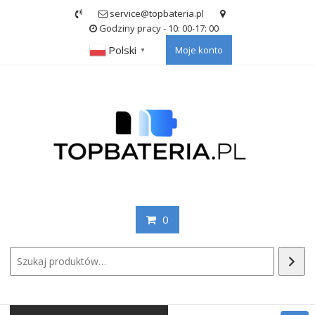
Skip
service@topbateria.pl
to
Godziny pracy - 10: 00-17: 00
content
Polski
Moje konto
▼
0