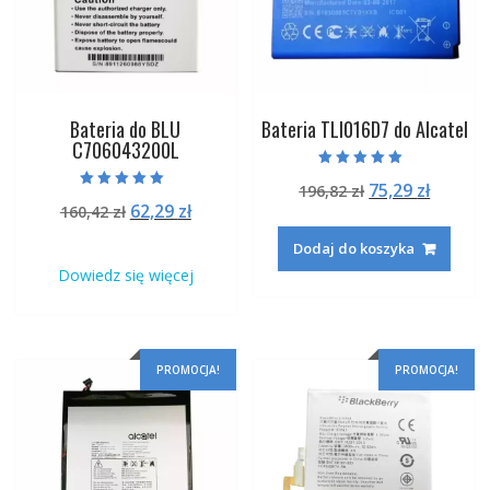
Bateria do BLU
Bateria TLI016D7 do Alcatel
C706043200L
Oceniono
Pierwotna
Aktual
75,29
zł
196,82
zł
5.00
Oceniono
na 5
Pierwotna
Aktualna
62,29
zł
160,42
zł
cena
cena
5.00
na 5
cena
cena
wynosiła:
wynosi
Dodaj do koszyka
wynosiła:
wynosi:
196,82 zł.
75,29 zł
Dowiedz się więcej
160,42 zł.
62,29 zł.
PROMOCJA!
PROMOCJA!