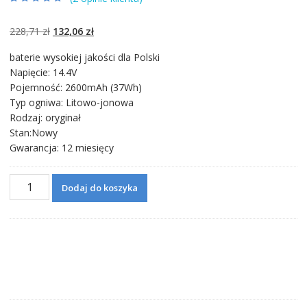
Oceniony
2
4.50
na 5 na
podstawie
Pierwotna
Aktualna
228,71
zł
132,06
zł
ocen klientów
cena
cena
baterie wysokiej jakości dla Polski
wynosiła:
wynosi:
Napięcie: 14.4V
228,71 zł.
132,06 zł.
Pojemność: 2600mAh (37Wh)
Typ ogniwa: Litowo-jonowa
Rodzaj: oryginał
Stan:Nowy
Gwarancja: 12 miesięcy
ilość
Dodaj do koszyka
Bateria
do
laptopa
ASUS
P2520L,P2520LJ,P2520LA,P2420LA,P2540UA,P2520SA