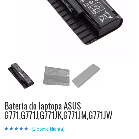
Bateria do laptopa ASUS
G771,G771J,G771JK,G771JM,G771JW
(
2
opinie klienta)
Oceniony
2
5.00
na 5 na