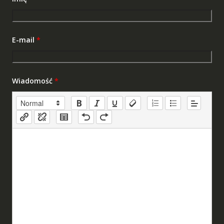
E-mail
*
Wiadomość
*