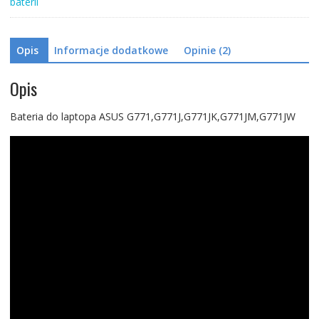
baterii
Opis
Informacje dodatkowe
Opinie (2)
Opis
Bateria do laptopa ASUS G771,G771J,G771JK,G771JM,G771JW