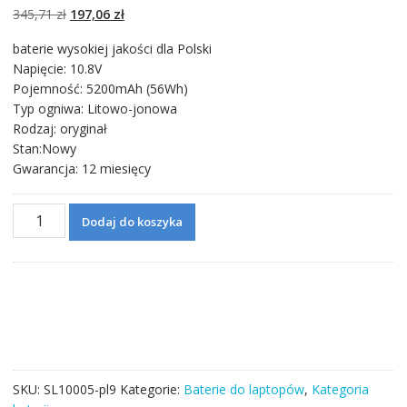
podstawie
ocen
Pierwotna
Aktualna
345,71
zł
197,06
zł
klientów
cena
cena
baterie wysokiej jakości dla Polski
wynosiła:
wynosi:
Napięcie: 10.8V
345,71 zł.
197,06 zł.
Pojemność: 5200mAh (56Wh)
Typ ogniwa: Litowo-jonowa
Rodzaj: oryginał
Stan:Nowy
Gwarancja: 12 miesięcy
ilość
Dodaj do koszyka
Bateria
do
laptopa
ASUS
G771,G771J,G771JK,G771JM,G771JW
SKU:
SL10005-pl9
Kategorie:
Baterie do laptopów
,
Kategoria