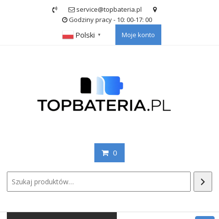
Skip
service@topbateria.pl
to
Godziny pracy - 10: 00-17: 00
content
Polski
Moje konto
▼
0