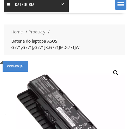
KATEGORIA
Home
Produkty
Bateria do laptopa ASUS
G771,G771J,G771JK,G771JM,G771JW
PROMOCJA!