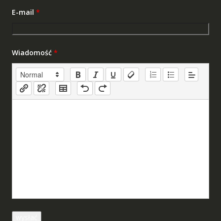
E-mail
*
Wiadomość
*