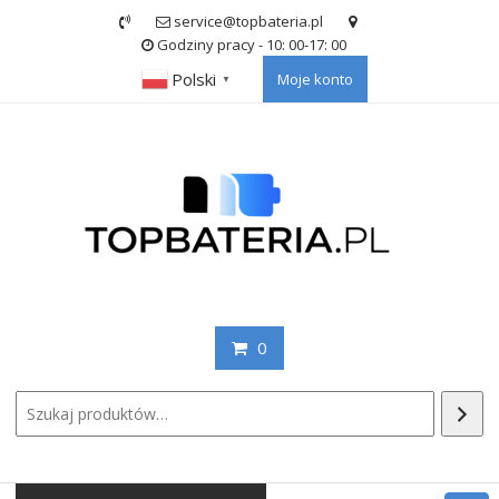
Skip
service@topbateria.pl
to
Godziny pracy - 10: 00-17: 00
content
Polski
Moje konto
▼
0