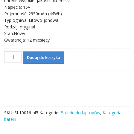
baterie wysokiej jakości dla Polski
wynosiła:
wynosi:
Napięcie: 15V
225,11 zł.
130,06 zł.
Pojemność: 2950mAh (44Wh)
Typ ogniwa: Litowo-jonowa
Rodzaj: oryginał
Stan:Nowy
Gwarancja: 12 miesięcy
ilość
Dodaj do koszyka
Bateria
do
laptopa
ASUS
A450J,A450JF
SKU:
SL10016-pl5
Kategorie:
Baterie do laptopów
,
Kategoria
baterii