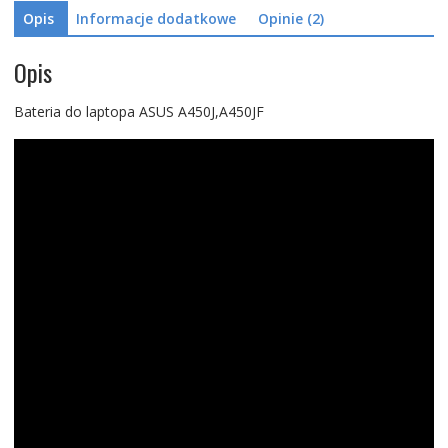
Opis
Informacje dodatkowe
Opinie (2)
Opis
Bateria do laptopa ASUS A450J,A450JF