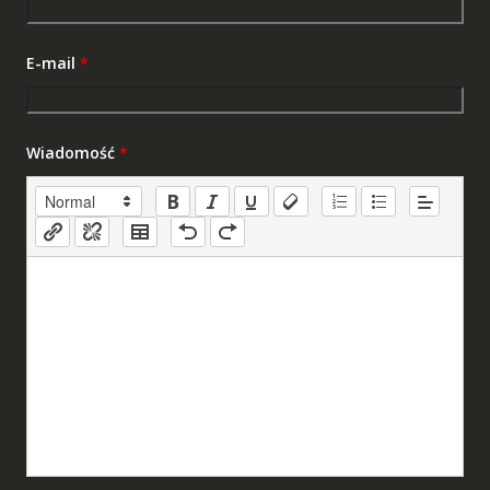
E-mail
*
Wiadomość
*