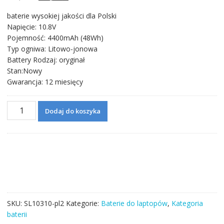
cena
cena
baterie wysokiej jakości dla Polski
wynosiła:
wynosi:
Napięcie: 10.8V
210,71 zł.
122,06 zł.
Pojemność: 4400mAh (48Wh)
Typ ogniwa: Litowo-jonowa
Battery Rodzaj: oryginał
Stan:Nowy
Gwarancja: 12 miesięcy
ilość
Dodaj do koszyka
Bateria
do
laptopa
ASUS
A31-
K53,A41-
K53,A42-
K53
SKU:
SL10310-pl2
Kategorie:
Baterie do laptopów
,
Kategoria
baterii