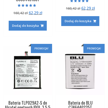
Oceniono
Pierwotna
Aktual
62,29
zł
160,42
zł
4.50
Oceniono
na 5
Pierwotna
Aktualna
62,29
zł
160,42
zł
cena
cena
4.50
na 5
cena
cena
wynosiła:
wynosi
Dodaj do koszyka
wynosiła:
wynosi:
160,42 zł.
62,29 zł
Dodaj do koszyka
160,42 zł.
62,29 zł.
PROMOCJA!
PROMOCJA!
Bateria TLP029A2-S do
Bateria do BLU
Alcatel onetouch IDOL 3 5.5
C746440225T