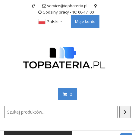
Skip
service@topbateria.pl
to
Godziny pracy - 10: 00-17: 00
content
Polski
Moje konto
▼
0