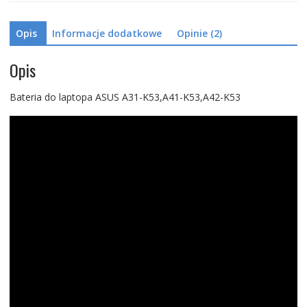
Opis
Informacje dodatkowe
Opinie (2)
Opis
Bateria do laptopa ASUS A31-K53,A41-K53,A42-K53