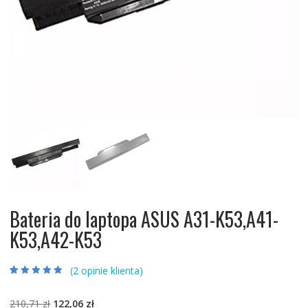
Bateria do laptopa ASUS A31-K53,A41-
K53,A42-K53
(
2
opinie klienta)
Oceniony
2
4.50
na 5 na
podstawie
Pierwotna
Aktualna
210,71
zł
122,06
zł
ocen klientów