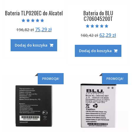
Bateria TLP020EC do Alcatel
Bateria do BLU
C706045200T
Oceniono
Pierwotna
Aktualna
75,29
zł
196,82
zł
4.50
Oceniono
na 5
Pierwotna
Aktual
62,29
zł
cena
cena
160,42
zł
5.00
na 5
cena
cena
wynosiła:
wynosi:
Dodaj do koszyka
wynosiła:
wynosi
196,82 zł.
75,29 zł.
Dodaj do koszyka
160,42 zł.
62,29 zł
PROMOCJA!
PROMOCJA!