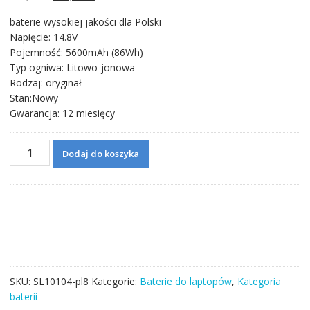
cena
cena
baterie wysokiej jakości dla Polski
wynosiła:
wynosi:
Napięcie: 14.8V
354,71 zł.
202,06 zł.
Pojemność: 5600mAh (86Wh)
Typ ogniwa: Litowo-jonowa
Rodzaj: oryginał
Stan:Nowy
Gwarancja: 12 miesięcy
ilość
Dodaj do koszyka
Bateria
do
laptopa
ALIENWARE
Alienware
M18X
R3
SKU:
SL10104-pl8
Kategorie:
Baterie do laptopów
,
Kategoria
baterii