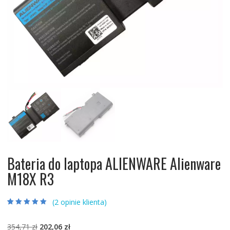
Bateria do laptopa ALIENWARE Alienware
M18X R3
(
2
opinie klienta)
Oceniony
2
5.00
na 5 na
podstawie
ocen
Pierwotna
Aktualna
354,71
zł
202,06
zł
klientów