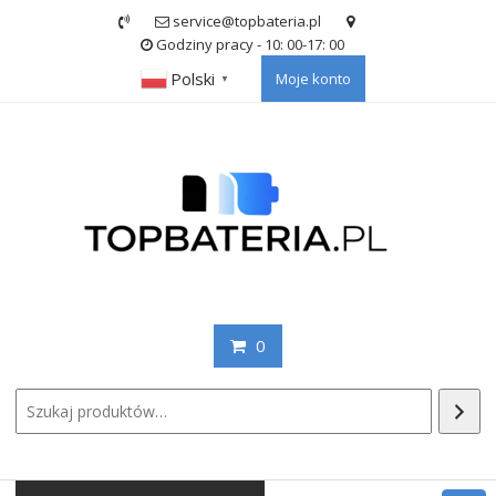
Skip
service@topbateria.pl
to
Godziny pracy - 10: 00-17: 00
content
Polski
Moje konto
▼
0