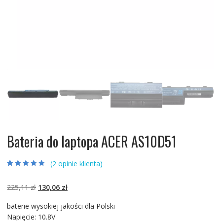
Bateria do laptopa ACER AS10D51
(
2
opinie klienta)
Oceniony
2
5.00
na 5 na
podstawie
ocen
Pierwotna
Aktualna
225,11
zł
130,06
zł
klientów
cena
cena
baterie wysokiej jakości dla Polski
wynosiła:
wynosi:
Napięcie: 10.8V
225,11 zł.
130,06 zł.