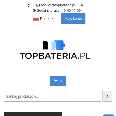
Skip
service@topbateria.pl
to
Godziny pracy - 10: 00-17: 00
content
Polski
Moje konto
▼
0