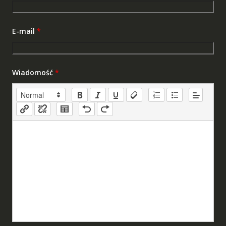
E-mail
*
Wiadomość
*