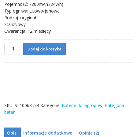
Pojemność: 7800mAh (84Wh)
Typ ogniwa: Litowo-jonowa
Rodzaj: oryginał
Stan:Nowy
Gwarancja: 12 miesięcy
ilość
Dodaj do koszyka
Bateria
do
laptopa
ACER
AS10D51
SKU:
SL10068-pl4
Kategorie:
Baterie do laptopów
,
Kategoria
baterii
Opis
Informacje dodatkowe
Opinie (2)