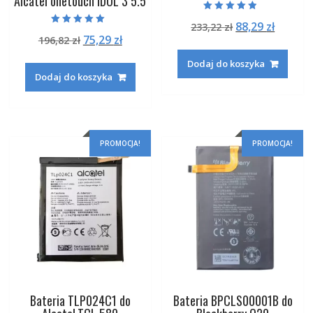
Alcatel onetouch IDOL 3 5.5
Oceniono
Pierwotna
Aktual
88,29
zł
233,22
zł
4.50
Oceniono
na 5
Pierwotna
Aktualna
75,29
zł
196,82
zł
cena
cena
5.00
na 5
cena
cena
wynosiła:
wynosi
Dodaj do koszyka
wynosiła:
wynosi:
233,22 zł.
88,29 zł
Dodaj do koszyka
196,82 zł.
75,29 zł.
PROMOCJA!
PROMOCJA!
Bateria TLP024C1 do
Bateria BPCLS00001B do