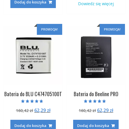
Dodaj do koszyka
Dowiedz się więcej
196,82 zł.
75,29 zł.
160,42 zł.
62,29 zł
PROMOCJA!
PROMOCJA!
Bateria do BLU C474705100T
Bateria do Beeline PRO
Oceniono
Oceniono
Pierwotna
Aktualna
Pierwotna
Aktual
62,29
zł
62,29
zł
160,42
zł
160,42
zł
4.50
4.50
na 5
na 5
cena
cena
cena
cena
wynosiła:
wynosi:
wynosiła:
wynosi
Dodaj do koszyka
Dodaj do koszyka
160,42 zł.
62,29 zł.
160,42 zł.
62,29 zł