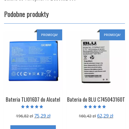
Podobne produkty
PROMOCJA!
PROMOCJA!
Bateria TLI016D7 do Alcatel
Bateria do BLU C745043160T
Oceniono
Oceniono
Pierwotna
Aktualna
Pierwotna
Aktual
75,29
zł
62,29
zł
196,82
zł
160,42
zł
5.00
4.50
na 5
na 5
cena
cena
cena
cena
wynosiła:
wynosi:
wynosiła:
wynosi