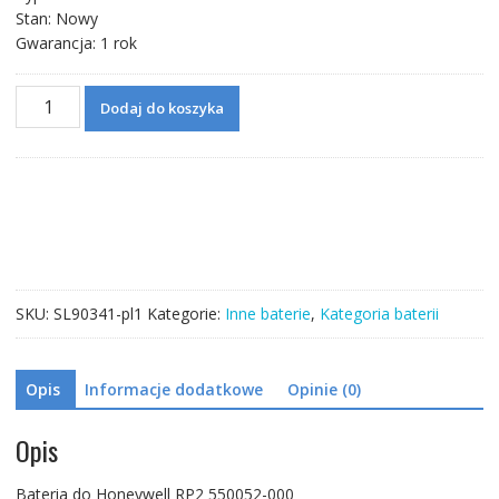
Stan: Nowy
Gwarancja: 1 rok
ilość
Dodaj do koszyka
Bateria
do
Honeywell
RP2
550052-
000
SKU:
SL90341-pl1
Kategorie:
Inne baterie
,
Kategoria baterii
Opis
Informacje dodatkowe
Opinie (0)
Opis
Bateria do Honeywell RP2 550052-000