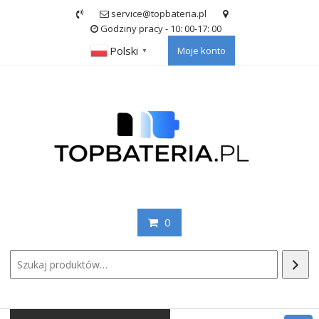
Skip
service@topbateria.pl
to
Godziny pracy - 10: 00-17: 00
content
Polski
Moje konto
▼
0