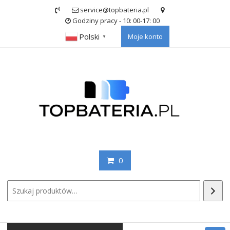
Skip
service@topbateria.pl
to
Godziny pracy - 10: 00-17: 00
content
Polski
Moje konto
▼
0