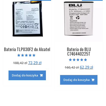
Bateria TLP030F2 do Alcatel
Bateria do BLU
C746440225T
Oceniono
Pierwotna
Aktualna
72,29
zł
188,42
zł
5.00
Oceniono
na 5
Pierwotna
Aktual
62,29
zł
cena
cena
160,42
zł
5.00
na 5
cena
cena
wynosiła:
wynosi:
Dodaj do koszyka
wynosiła:
wynosi
188,42 zł.
72,29 zł.
Dodaj do koszyka
160,42 zł.
62,29 zł