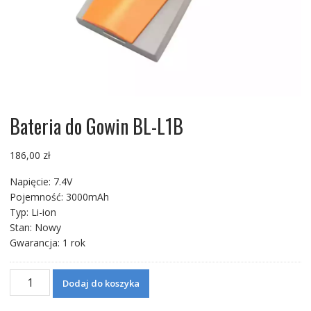
Bateria do Gowin BL-L1B
186,00
zł
Napięcie: 7.4V
Pojemność: 3000mAh
Typ: Li-ion
Stan: Nowy
Gwarancja: 1 rok
ilość
Dodaj do koszyka
Bateria
do