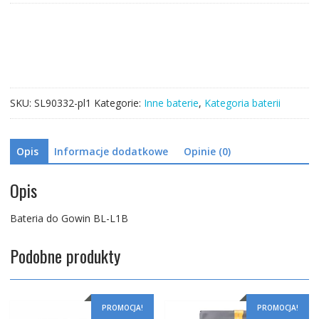
Gowin
BL-
L1B
SKU:
SL90332-pl1
Kategorie:
Inne baterie
,
Kategoria baterii
Opis
Informacje dodatkowe
Opinie (0)
Opis
Bateria do Gowin BL-L1B
Podobne produkty
PROMOCJA!
PROMOCJA!