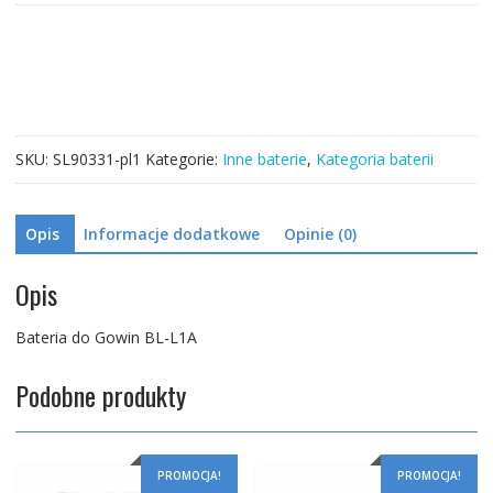
Gowin
BL-
L1A
SKU:
SL90331-pl1
Kategorie:
Inne baterie
,
Kategoria baterii
Opis
Informacje dodatkowe
Opinie (0)
Opis
Bateria do Gowin BL-L1A
Podobne produkty
PROMOCJA!
PROMOCJA!