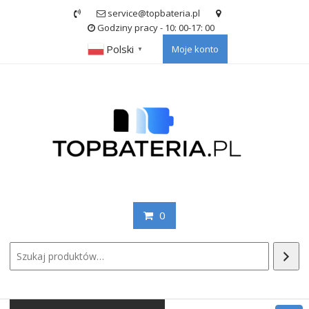
Skip
service@topbateria.pl
to
Godziny pracy - 10: 00-17: 00
content
Polski
Moje konto
▼
0