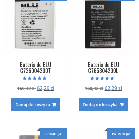
Bateria do BLU
Bateria do BLU
C726004200T
C765804200L
Oceniono
Oceniono
Pierwotna
Aktualna
Pierwotna
Aktual
62,29
zł
62,29
zł
160,42
zł
160,42
zł
5.00
5.00
na 5
na 5
cena
cena
cena
cena
wynosiła:
wynosi:
wynosiła:
wynosi
Dodaj do koszyka
Dodaj do koszyka
160,42 zł.
62,29 zł.
160,42 zł.
62,29 zł
PROMOCJA!
PROMOCJA!