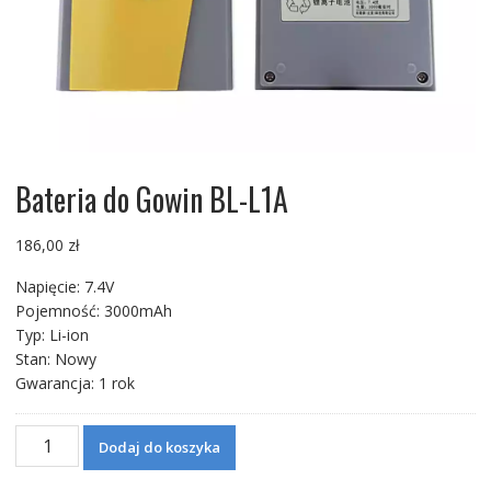
Bateria do Gowin BL-L1A
186,00
zł
Napięcie: 7.4V
Pojemność: 3000mAh
Typ: Li-ion
Stan: Nowy
Gwarancja: 1 rok
ilość
Dodaj do koszyka
Bateria
do