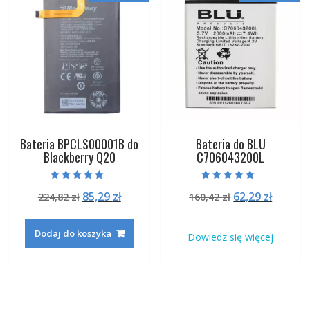
Bateria BPCLS00001B do
Bateria do BLU
Blackberry Q20
C706043200L
Oceniono
Oceniono
Pierwotna
Aktualna
Pierwotna
Aktual
85,29
zł
62,29
zł
224,82
zł
160,42
zł
5.00
5.00
na 5
na 5
cena
cena
cena
cena
wynosiła:
wynosi:
wynosiła:
wynosi
Dodaj do koszyka
Dowiedz się więcej
224,82 zł.
85,29 zł.
160,42 zł.
62,29 zł