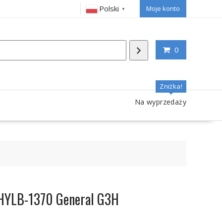
Polski
Moje konto
▼
0
Zniżka!
Na wyprzedaży
 HYLB-1370 General G3H