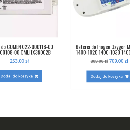
a do COMEN 022-000118-00
Bateria do Inogen Oxygen 
00108-00 CMLI1X3N002B
1400-1020 1400-1030 140
Pierwotn
253,00
zł
709,00
zł
809,00
zł
cena
wynosiła:
Dodaj do koszyka
Dodaj do koszyka
809,00 zł.
7