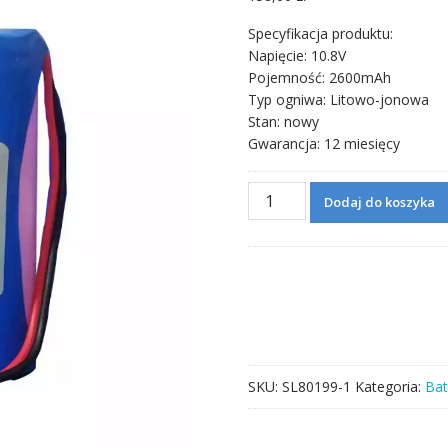
Specyfikacja produktu:
Napięcie: 10.8V
Pojemność: 2600mAh
Typ ogniwa: Litowo-jonowa
Stan: nowy
Gwarancja: 12 miesięcy
ilość
Dodaj do koszyka
Bateria
do
General
HYLB-
1370
General
G3H
SKU:
SL80199-1
Kategoria:
Bat