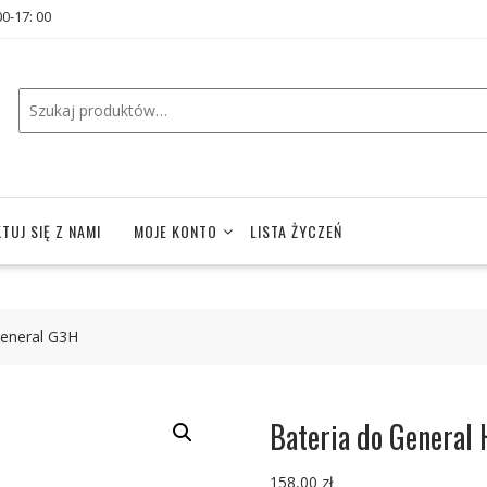
00-17: 00
TUJ SIĘ Z NAMI
MOJE KONTO
LISTA ŻYCZEŃ
General G3H
Bateria do General
158,00
zł