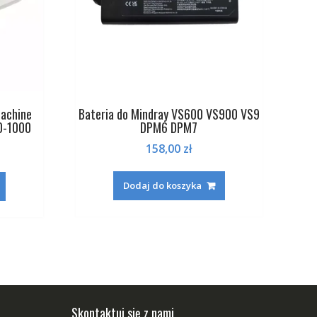
Machine
Bateria do Mindray VS600 VS900 VS9
0-1000
DPM6 DPM7
a
Aktualna
158,00
zł
cena
wynosi:
Dodaj do koszyka
09,00 zł.
Skontaktuj się z nami