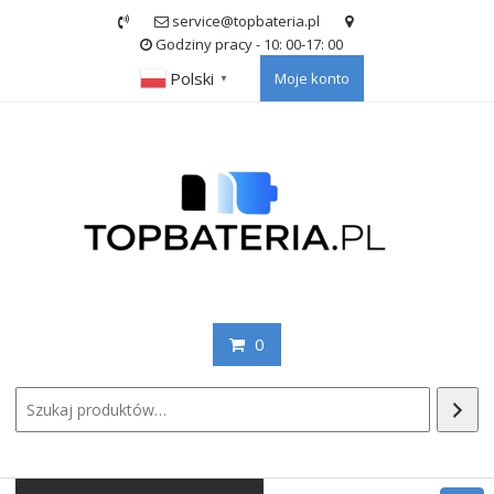
Skip
service@topbateria.pl
to
Godziny pracy - 10: 00-17: 00
content
Polski
Moje konto
▼
0