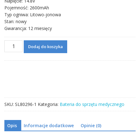
Napięcie: 14.8V
Pojemność: 2600mAh
Typ ogniwa: Litowo-jonowa
Stan: nowy
Gwarancja: 12 miesięcy
ilość
Dodaj do koszyka
Bateria
do
FY-
18650MS0155-
809
ZONCARE
PM-
7000C
SKU:
SL80296-1
Kategoria:
Bateria do sprzętu medycznego
Opis
Informacje dodatkowe
Opinie (0)