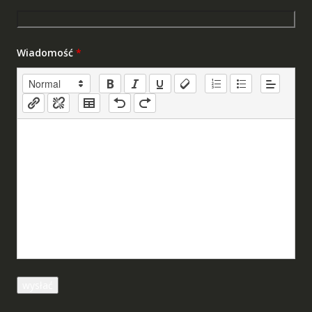
Wiadomość
*