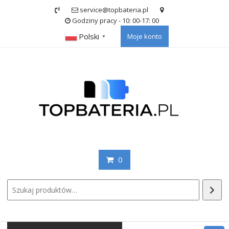
Skip
service@topbateria.pl
to
Godziny pracy - 10: 00-17: 00
content
Polski
Moje konto
▼
0