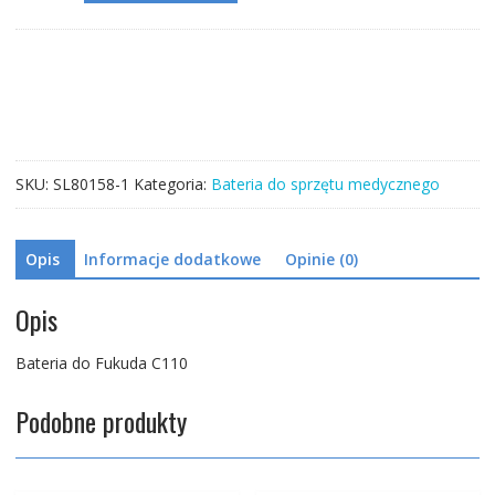
do
Fukuda
C110
SKU:
SL80158-1
Kategoria:
Bateria do sprzętu medycznego
Opis
Informacje dodatkowe
Opinie (0)
Opis
Bateria do Fukuda C110
Podobne produkty