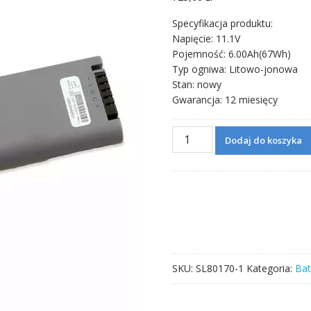
Specyfikacja produktu:
Napięcie: 11.1V
Pojemność: 6.00Ah(67Wh)
Typ ogniwa: Litowo-jonowa
Stan: nowy
Gwarancja: 12 miesięcy
ilość
Dodaj do koszyka
Bateria
do
FLEX-
3S3P
2036984-
001
M1168356
SKU:
SL80170-1
Kategoria:
Bat