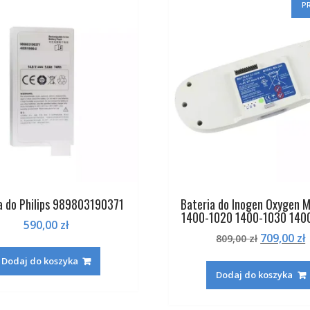
P
a do Philips 989803190371
Bateria do Inogen Oxygen 
1400-1020 1400-1030 140
590,00
zł
Pierwotn
709,00
zł
809,00
zł
cena
Dodaj do koszyka
wynosiła:
Dodaj do koszyka
809,00 zł.
7