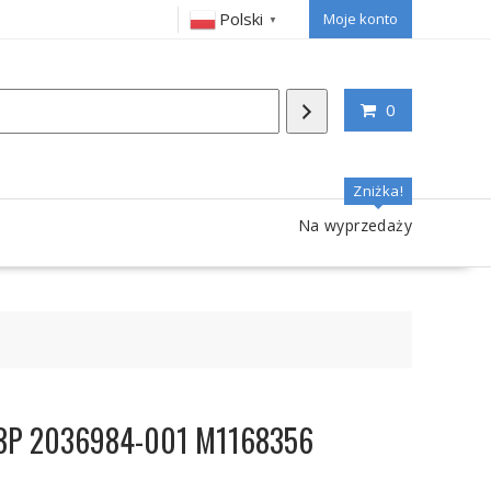
Polski
Moje konto
▼
0
Zniżka!
Na wyprzedaży
3S3P 2036984-001 M1168356