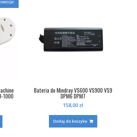
ROMOCJA!
Machine
Bateria do Mindray VS600 VS900 VS9
0-1000
DPM6 DPM7
a
Aktualna
158,00
zł
cena
wynosi:
Dodaj do koszyka
09,00 zł.