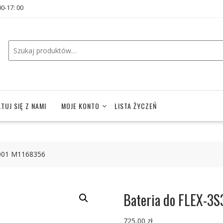
00-17: 00
TUJ SIĘ Z NAMI
MOJE KONTO
LISTA ŻYCZEŃ
-001 M1168356
Bateria do FLEX-
725,00
zł