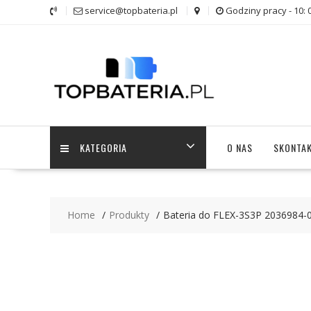
Skip
service@topbateria.pl
Godziny pracy - 10: 
to
content
KATEGORIA
O NAS
SKONTAK
Home
Produkty
Bateria do FLEX-3S3P 2036984