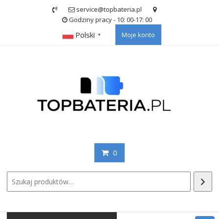
Skip
service@topbateria.pl
to
Godziny pracy - 10: 00-17: 00
content
Polski
Moje konto
▼
0