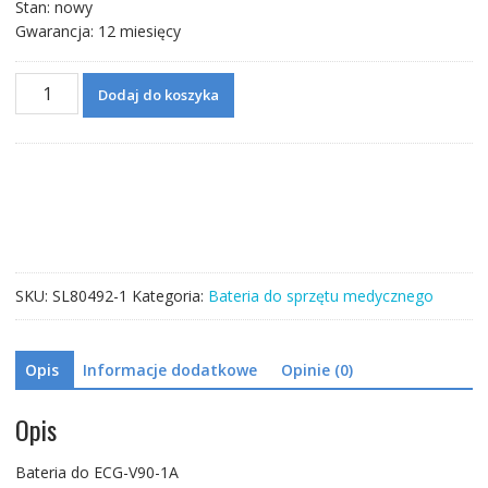
Stan: nowy
Gwarancja: 12 miesięcy
ilość
Dodaj do koszyka
Bateria
do
ECG-
V90-
1A
SKU:
SL80492-1
Kategoria:
Bateria do sprzętu medycznego
Opis
Informacje dodatkowe
Opinie (0)
Opis
Bateria do ECG-V90-1A