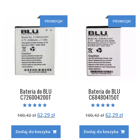
PROMOCJA!
PROMOCJA!
Bateria do BLU
Bateria do BLU
C726004200T
C684804150T
Oceniono
Oceniono
Pierwotna
Aktualna
Pierwotna
Aktual
62,29
zł
62,29
zł
160,42
zł
160,42
zł
5.00
5.00
na 5
na 5
cena
cena
cena
cena
wynosiła:
wynosi:
wynosiła:
wynosi
Dodaj do koszyka
Dodaj do koszyka
160,42 zł.
62,29 zł.
160,42 zł.
62,29 zł