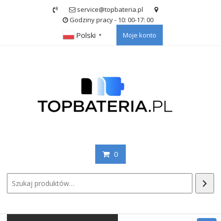
Skip
service@topbateria.pl
to
Godziny pracy - 10: 00-17: 00
content
Polski
Moje konto
▼
0