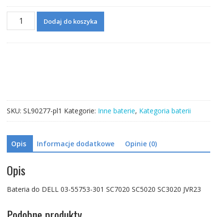
ilość
Dodaj do koszyka
Bateria
do
DELL
03-
55753-
301
SC7020
SC5020
SKU:
SL90277-pl1
Kategorie:
Inne baterie
,
Kategoria baterii
SC3020
JVR23
Opis
Informacje dodatkowe
Opinie (0)
Opis
Bateria do DELL 03-55753-301 SC7020 SC5020 SC3020 JVR23
Podobne produkty