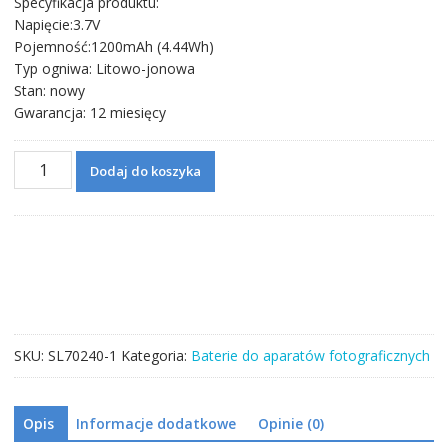
Specyfikacja produktu:
Napięcie:3.7V
Pojemność:1200mAh (4.44Wh)
Typ ogniwa: Litowo-jonowa
Stan: nowy
Gwarancja: 12 miesięcy
ilość
Dodaj do koszyka
Bateria
do
aparatu
KONICA
MINOLTA
DR-
LB4,
NP-
SKU:
SL70240-1
Kategoria:
Baterie do aparatów fotograficznych
500,
NP-
600
Opis
Informacje dodatkowe
Opinie (0)