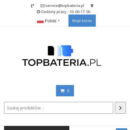
Skip
service@topbateria.pl
to
Godziny pracy - 10: 00-17: 00
content
Polski
Moje konto
▼
0