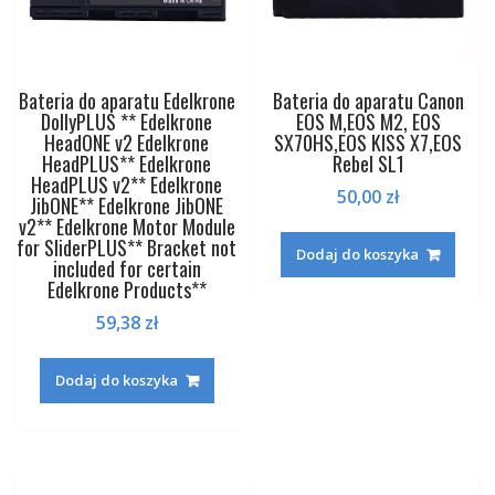
Bateria do aparatu Edelkrone
Bateria do aparatu Canon
DollyPLUS ** Edelkrone
EOS M,EOS M2, EOS
HeadONE v2 Edelkrone
SX70HS,EOS KISS X7,EOS
HeadPLUS** Edelkrone
Rebel SL1
HeadPLUS v2** Edelkrone
50,00
zł
JibONE** Edelkrone JibONE
v2** Edelkrone Motor Module
for SliderPLUS** Bracket not
Dodaj do koszyka
included for certain
Edelkrone Products**
59,38
zł
Dodaj do koszyka