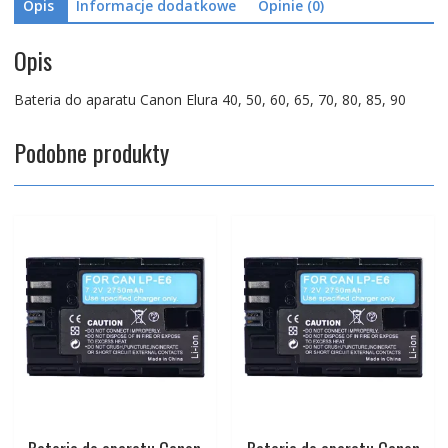
Opis
Informacje dodatkowe
Opinie (0)
65,
Elura
70,
Opis
Elura
80,
Bateria do aparatu Canon Elura 40, 50, 60, 65, 70, 80, 85, 90
Elura
85,
Podobne produkty
Elura
90