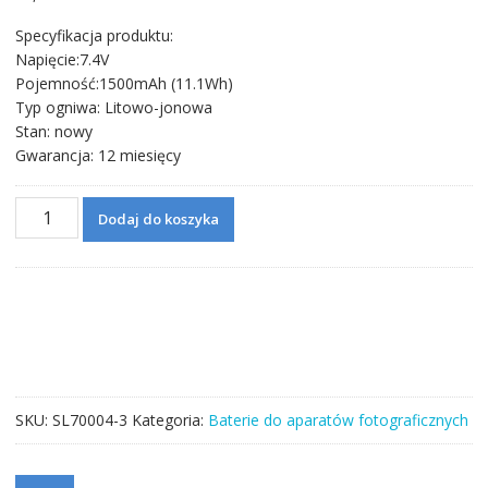
Specyfikacja produktu:
Napięcie:7.4V
Pojemność:1500mAh (11.1Wh)
Typ ogniwa: Litowo-jonowa
Stan: nowy
Gwarancja: 12 miesięcy
ilość
Dodaj do koszyka
Bateria
do
aparatu
Canon
Elura
40,
Elura
50,
SKU:
SL70004-3
Kategoria:
Baterie do aparatów fotograficznych
Elura
60,
Elura