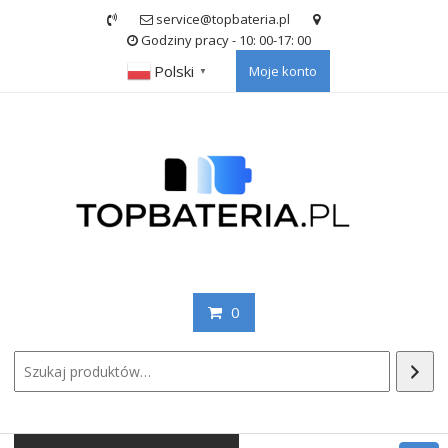
Skip
service@topbateria.pl
to
Godziny pracy - 10: 00-17: 00
content
Polski
Moje konto
▼
0