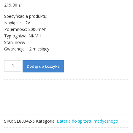
219,00
zł
Specyfikacja produktu:
Napięcie: 12V
Pojemność: 2000mAh
Typ ogniwa: NI-MH
Stan: nowy
Gwarancja: 12 miesięcy
ilość
Dodaj do koszyka
Bateria
do
American
Edwards
Horizon
Infusion
Pump
501-
SKU:
SL80342-5
Kategoria:
Bateria do sprzętu medycznego
305,B.
Braun