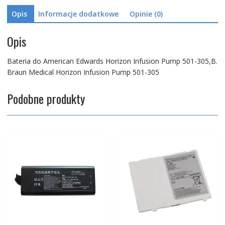
Medical
Opis
Informacje dodatkowe
Opinie (0)
Horizon
Infusion
Pump
Opis
501-
305
Bateria do American Edwards Horizon Infusion Pump 501-305,B.
Braun Medical Horizon Infusion Pump 501-305
Podobne produkty