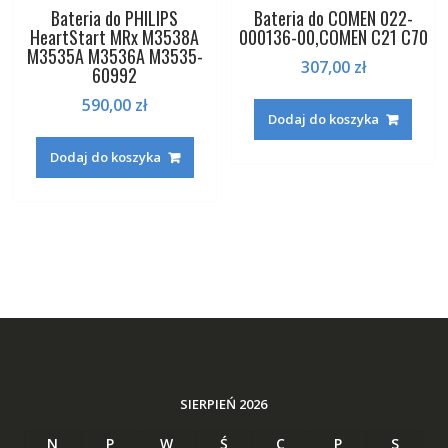
Bateria do PHILIPS
Bateria do COMEN 022-
HeartStart MRx M3538A
000136-00,COMEN C21 C70
M3535A M3536A M3535-
307,00
zł
60992
590,00
zł
Dodaj do koszyka
Dodaj do koszyka
SIERPIEŃ 2026
N
P
W
Ś
C
P
S