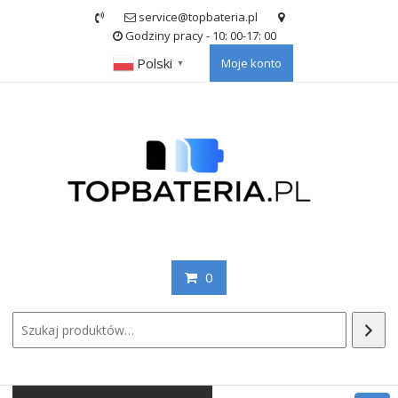
Skip
service@topbateria.pl
to
Godziny pracy - 10: 00-17: 00
content
Polski
Moje konto
▼
0