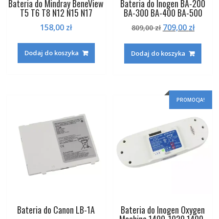
Bateria do Mindray BeneView
Bateria do Inogen BA-200
T5 T6 T8 N12 N15 N17
BA-300 BA-400 BA-500
Pierwotna
Aktua
158,00
zł
709,00
zł
809,00
zł
cena
cena
wynosiła:
wynosi
Dodaj do koszyka
Dodaj do koszyka
809,00 zł.
709,00 
PROMOCJA!
Bateria do Canon LB-1A
Bateria do Inogen Oxygen
Machine 1400-1020 1400-