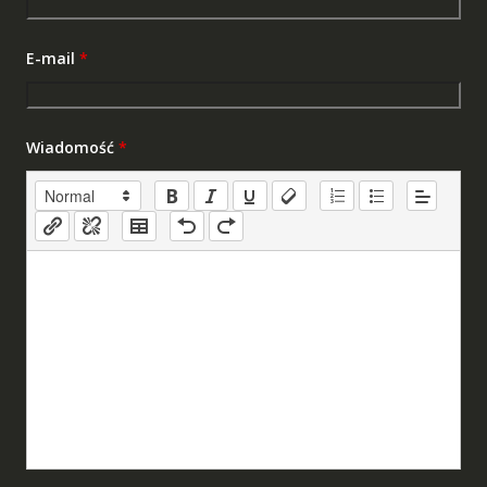
E-mail
*
Wiadomość
*