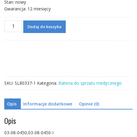
Stan: nowy
Gwarancja: 12 miesięcy
ilość
Dodaj do koszyka
Bateria
do
03-
08-
0450,03-
08-
0450-
I
SKU:
SL80337-1
Kategoria:
Bateria do sprzętu medycznego
Opis
Informacje dodatkowe
Opinie (0)
Opis
03-08-0450,03-08-0450-I