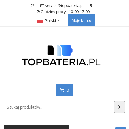
Skip
service@topbateria.pl
to
Godziny pracy - 10: 00-17: 00
content
Polski
Moje konto
▼
0