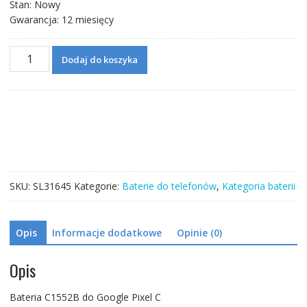
Stan: Nowy
Gwarancja: 12 miesięcy
ilość
Dodaj do koszyka
Bateria
C1552B
do
Google
Pixel
C
SKU:
SL31645
Kategorie:
Baterie do telefonów
,
Kategoria baterii
Opis
Informacje dodatkowe
Opinie (0)
Opis
Bateria C1552B do Google Pixel C