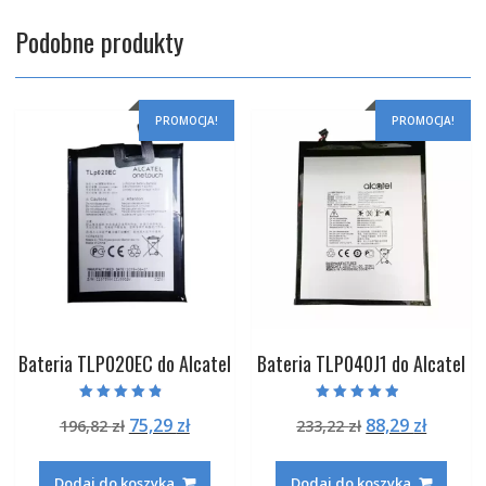
Podobne produkty
PROMOCJA!
PROMOCJA!
Bateria TLP020EC do Alcatel
Bateria TLP040J1 do Alcatel
Oceniono
Oceniono
Pierwotna
Aktualna
Pierwotna
Aktual
75,29
zł
88,29
zł
196,82
zł
233,22
zł
4.50
4.50
na 5
na 5
cena
cena
cena
cena
wynosiła:
wynosi:
wynosiła:
wynosi
Dodaj do koszyka
Dodaj do koszyka