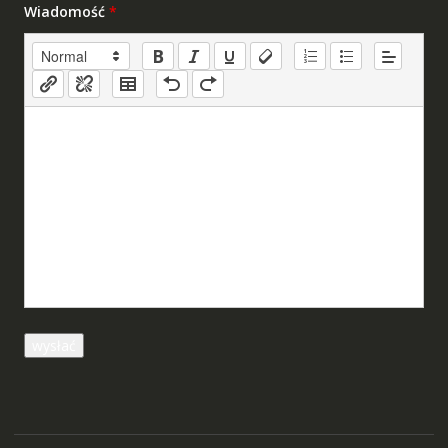
Wiadomość
*