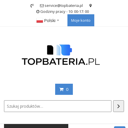
Skip
service@topbateria.pl
to
Godziny pracy - 10: 00-17: 00
content
Polski
Moje konto
▼
0