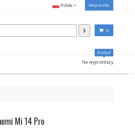
Polski
Moje konto
▼
0
Zniżka!
Na wyprzedaży
aomi Mi 14 Pro