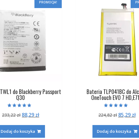
PROMOCJA!
P
OTWL1 do Blackberry Passport
Bateria TLP041BC do Alc
Q30
OneTouch EVO 7 HD,E7
Oceniono
Oceniono
Pierwotna
Aktualna
Pierwot
A
88,29
zł
85,29
zł
233,22
zł
224,82
zł
4.50
5.00
na 5
na 5
cena
cena
cena
c
wynosiła:
wynosi:
wynosiła
w
Dodaj do koszyka
Dodaj do koszyka
233,22 zł.
88,29 zł.
224,82 zł
8