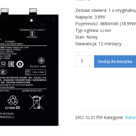
Zestaw zawiera: 1 x oryginalną
Napięcie: 3.89V
Pojemność: 4880mAh (18.99W
Typ ogniwa: Li-ion
Stan: Nowy
Gwarancja: 12 miesięcy
ilość
Dodaj do koszyka
Bateria
BP4R
do
Xiaomi
Mi
14
Pro
SKU:
SL31759
Kategorie:
Bater