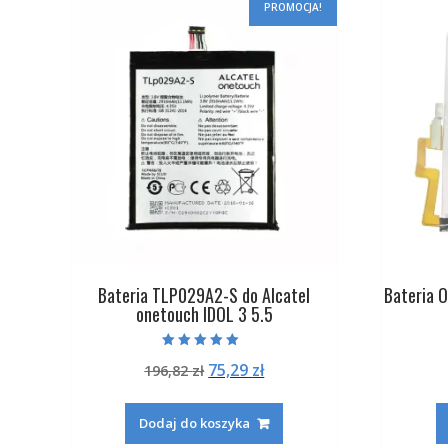
PROMOCJA!
Bateria TLP029A2-S do Alcatel
Bateria 
onetouch IDOL 3 5.5
Oceniono
Pierwotna
Aktualna
75,29
zł
196,82
zł
5.00
na 5
cena
cena
wynosiła:
wynosi:
Dodaj do koszyka
196,82 zł.
75,29 zł.