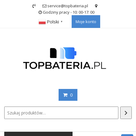
Skip
service@topbateria.pl
to
Godziny pracy - 10: 00-17: 00
content
Polski
Moje konto
▼
0