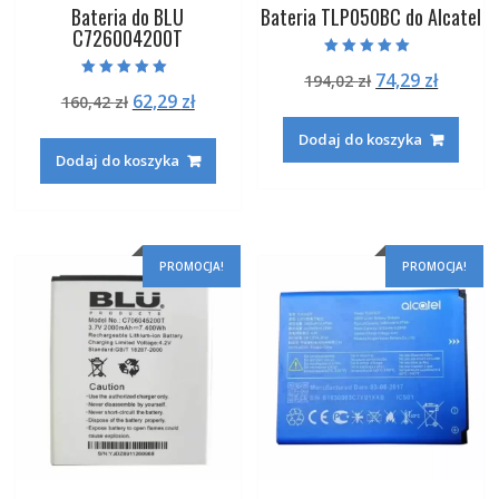
Bateria do BLU
Bateria TLP050BC do Alcatel
C726004200T
Oceniono
Pierwotna
Aktual
74,29
zł
194,02
zł
5.00
Oceniono
na 5
Pierwotna
Aktualna
62,29
zł
160,42
zł
cena
cena
5.00
na 5
cena
cena
wynosiła:
wynosi
Dodaj do koszyka
wynosiła:
wynosi:
194,02 zł.
74,29 zł
Dodaj do koszyka
160,42 zł.
62,29 zł.
PROMOCJA!
PROMOCJA!