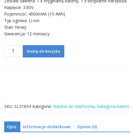
Zestaw zawiera: 1 x oryginalną baterię, 1 x bezpłatne narzędzia
Napięcie: 3.85V
Pojemność: 4000mAh (15.4Wh)
Typ ogniwa: Li-ion
Stan: Nowy
Gwarancja: 12 miesięcy
ilość
Dodaj do koszyka
Bateria
BN46
do
Xiaomi
Redmi
7
/
Redmi
SKU:
SL31654
Kategorie:
Baterie do telefonów
,
Kategoria baterii
Note
8
/
Opis
Informacje dodatkowe
Opinie (0)
Redmi
Note