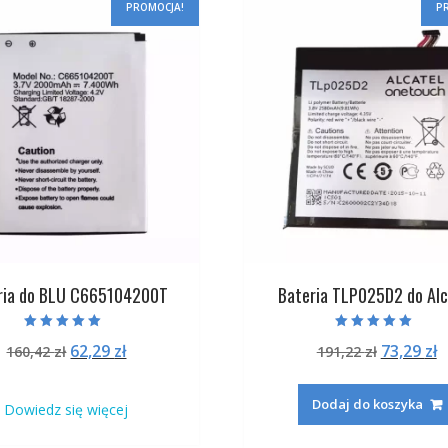
PROMOCJA!
P
ria do BLU C665104200T
Bateria TLP025D2 do Alc
Oceniono
Oceniono
Pierwotna
Aktualna
Pierwot
A
62,29
zł
73,29
zł
160,42
zł
191,22
zł
5.00
5.00
na 5
na 5
cena
cena
cena
c
wynosiła:
wynosi:
wynosiła
w
Dodaj do koszyka
Dowiedz się więcej
160,42 zł.
62,29 zł.
191,22 zł
7