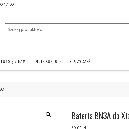
00-17: 00
TUJ SIĘ Z NAMI
MOJE KONTO
LISTA ŻYCZEŃ
 GO
Bateria BN3A do X
69,00
zł