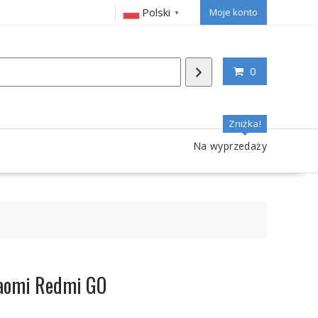
Polski
Moje konto
▼
0
Zniżka!
Na wyprzedaży
iaomi Redmi GO