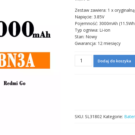
Zestaw zawiera: 1 x oryginalną
Napięcie: 3.85V
Pojemność: 3000mAh (11.5Wh
Typ ogniwa: Li-ion
Stan: Nowy
Gwarancja: 12 miesięcy
ilość
Dodaj do koszyka
Bateria
BN3A
do
Xiaomi
Redmi
GO
SKU:
SL31802
Kategorie:
Bater