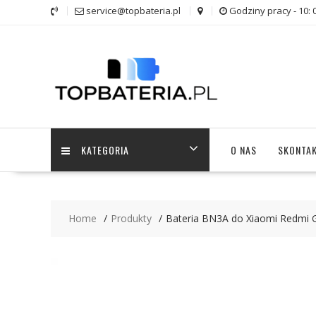
Skip
service@topbateria.pl
Godziny pracy - 10: 
to
content
KATEGORIA
O NAS
SKONTAK
Home
Produkty
Bateria BN3A do Xiaomi Redmi