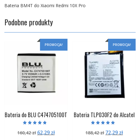
Bateria BM4T do Xiaomi Redmi 10X Pro
Podobne produkty
PROMOCJA!
PROMOCJA!
Bateria do BLU C474705100T
Bateria TLP030F2 do Alcatel
Oceniono
Oceniono
Pierwotna
Aktualna
Pierwotna
Aktual
62,29
zł
72,29
zł
160,42
zł
188,42
zł
4.50
5.00
na 5
na 5
cena
cena
cena
cena