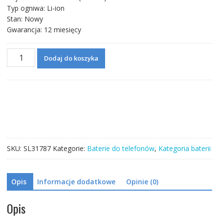
Typ ogniwa: Li-ion
Stan: Nowy
Gwarancja: 12 miesięcy
ilość
Dodaj do koszyka
Bateria
BM4T
do
Xiaomi
Redmi
10X
Pro
SKU:
SL31787
Kategorie:
Baterie do telefonów
,
Kategoria baterii
Opis
Informacje dodatkowe
Opinie (0)
Opis