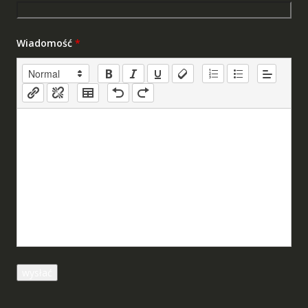
Wiadomość
*