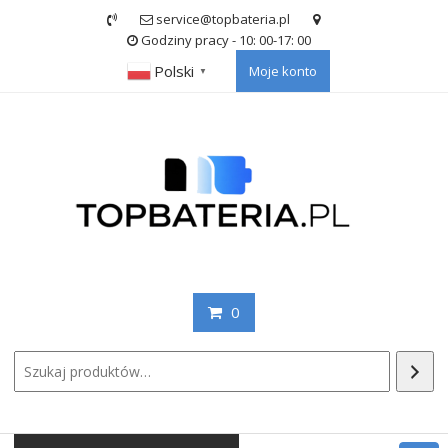
Skip
service@topbateria.pl
to
Godziny pracy - 10: 00-17: 00
content
Polski
Moje konto
▼
0