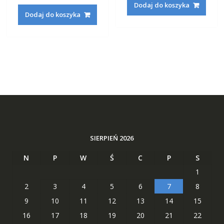
Dodaj do koszyka
wynosiła:
wynosi:
233,22 zł.
88,29 zł
Dodaj do koszyka
233,22 zł.
88,29 zł.
SIERPIEŃ 2026
N
P
W
Ś
C
P
S
1
2
3
4
5
6
7
8
9
10
11
12
13
14
15
16
17
18
19
20
21
22