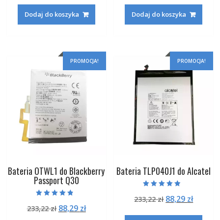
wynosiła:
wynosi:
wynosiła:
wynosi
Dodaj do koszyka
Dodaj do koszyka
160,42 zł.
62,29 zł.
188,42 zł.
72,29 zł
PROMOCJA!
PROMOCJA!
Bateria OTWL1 do Blackberry
Bateria TLP040J1 do Alcatel
Passport Q30
Oceniono
Pierwotna
Aktual
88,29
zł
233,22
zł
4.50
Oceniono
na 5
Pierwotna
Aktualna
88,29
zł
233,22
zł
cena
cena
4.50
na 5
cena
cena
wynosiła:
wynosi