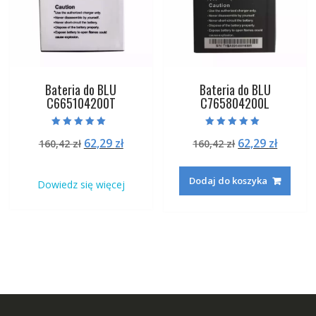
Bateria do BLU
Bateria do BLU
C665104200T
C765804200L
Oceniono
Oceniono
Pierwotna
Aktualna
Pierwotna
Aktual
62,29
zł
62,29
zł
160,42
zł
160,42
zł
5.00
5.00
na 5
na 5
cena
cena
cena
cena
wynosiła:
wynosi:
wynosiła:
wynosi
Dodaj do koszyka
Dowiedz się więcej
160,42 zł.
62,29 zł.
160,42 zł.
62,29 zł