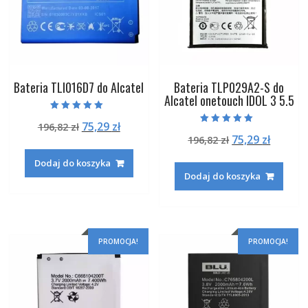
Realme
Narzo
50A
Prime
Bateria TLI016D7 do Alcatel
Bateria TLP029A2-S do
Alcatel onetouch IDOL 3 5.5
Oceniono
Pierwotna
Aktualna
75,29
zł
196,82
zł
5.00
Oceniono
na 5
Pierwotna
Aktual
75,29
zł
cena
cena
196,82
zł
5.00
na 5
cena
cena
wynosiła:
wynosi:
Dodaj do koszyka
wynosiła:
wynosi
196,82 zł.
75,29 zł.
Dodaj do koszyka
196,82 zł.
75,29 zł
PROMOCJA!
PROMOCJA!