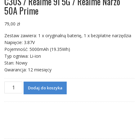
C30S / Realme 9i 5G / Realme Narzo
50A Prime
79,00
zł
Zestaw zawiera: 1 x oryginalną baterię, 1 x bezpłatne narzędzia
Napięcie: 3.87V
Pojemność: 5000mAh (19.35Wh)
Typ ogniwa: Li-ion
Stan: Nowy
Gwarancja: 12 miesięcy
ilość
Dodaj do koszyka
Bateria
BLP877
do
OPPO
Realme
8i
/