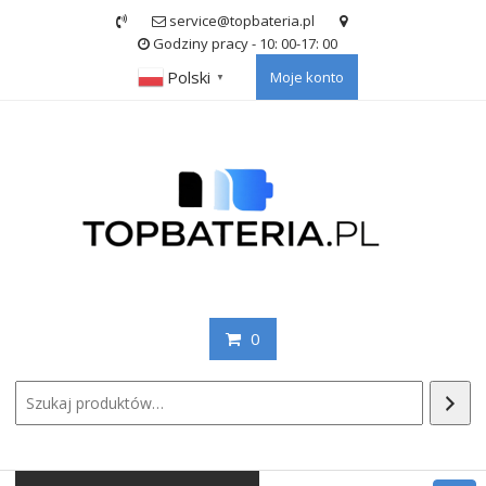
Skip
service@topbateria.pl
to
Godziny pracy - 10: 00-17: 00
content
Polski
Moje konto
▼
0