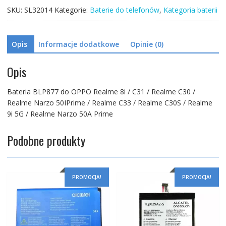
Realme
SKU:
SL32014
Kategorie:
Baterie do telefonów
,
Kategoria baterii
C31
/
Realme
Opis
Informacje dodatkowe
Opinie (0)
C30
/
Realme
Opis
Narzo
50I
Bateria BLP877 do OPPO Realme 8i / C31 / Realme C30 /
Prime
Realme Narzo 50IPrime / Realme C33 / Realme C30S / Realme
/
9i 5G / Realme Narzo 50A Prime
Realme
C33
Podobne produkty
/
Realme
C30S
/
PROMOCJA!
PROMOCJA!
Realme
9i
5G
/