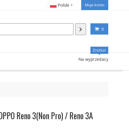
Polski
Moje konto
▼
0
Zniżka!
Na wyprzedaży
OPPO Reno 3(Non Pro) / Reno 3A