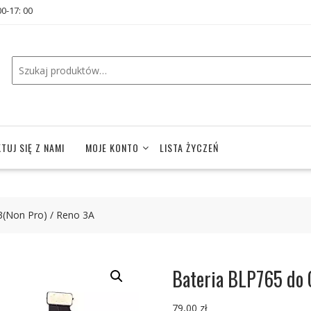
00-17: 00
TUJ SIĘ Z NAMI
MOJE KONTO
LISTA ŻYCZEŃ
(Non Pro) / Reno 3A
Bateria BLP765 do 
79,00
zł