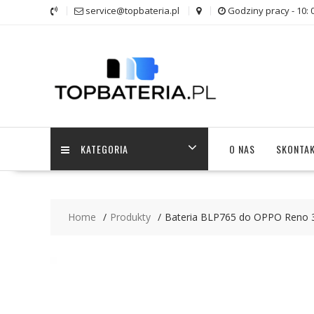
Skip
service@topbateria.pl
Godziny pracy - 10: 
to
content
KATEGORIA
O NAS
SKONTAK
Home
Produkty
Bateria BLP765 do OPPO Reno 3