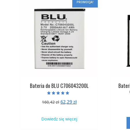
PROMOCJA!
Bateria do BLU C706043200L
Bater
Oceniono
Pierwotna
Aktualna
62,29
zł
160,42
zł
5.00
na 5
cena
cena
wynosiła:
wynosi:
Dowiedz się więcej
160,42 zł.
62,29 zł.