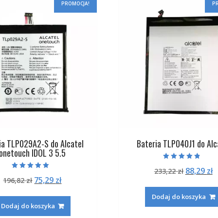
PROMOCJA!
P
ia TLP029A2-S do Alcatel
Bateria TLP040J1 do Alc
onetouch IDOL 3 5.5
Oceniono
Pierwot
A
88,29
zł
233,22
zł
4.50
Oceniono
na 5
Pierwotna
Aktualna
75,29
zł
196,82
zł
cena
c
5.00
na 5
cena
cena
wynosiła
w
Dodaj do koszyka
wynosiła:
wynosi:
233,22 zł
8
Dodaj do koszyka
196,82 zł.
75,29 zł.