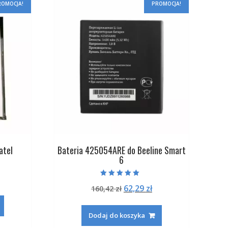
ROMOCJA!
PROMOCJA!
atel
Bateria 425054ARE do Beeline Smart
6
na
ktualna
Oceniono
Pierwotna
Aktualna
62,29
zł
ena
160,42
zł
5.00
na 5
cena
cena
:
ynosi:
wynosiła:
wynosi:
.
8,29 zł.
Dodaj do koszyka
160,42 zł.
62,29 zł.