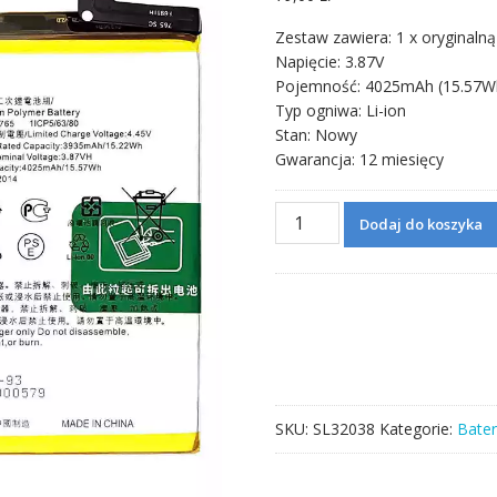
Zestaw zawiera: 1 x oryginalną
Napięcie: 3.87V
Pojemność: 4025mAh (15.57W
Typ ogniwa: Li-ion
Stan: Nowy
Gwarancja: 12 miesięcy
ilość
Dodaj do koszyka
Bateria
BLP765
do
OPPO
Reno
3(Non
Pro)
/
SKU:
SL32038
Kategorie:
Bater
Reno
3A