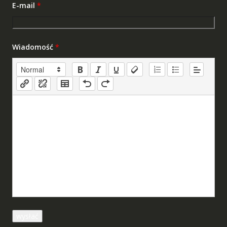
E-mail
*
Wiadomość
*