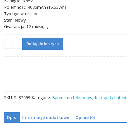
Napięcie: 3.85V
Pojemność: 4035mAh (15.53Wh)
Typ ogniwa: Li-ion
Stan: Nowy
Gwarancja: 12 miesięcy
ilość
Dodaj do koszyka
Bateria
BLP731
do
OPPO
Realme
5
Pro
/Realme
SKU:
SL32099
Kategorie:
Baterie do telefonów
,
Kategoria baterii
Q
Opis
Informacje dodatkowe
Opinie (0)