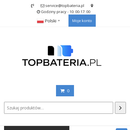
Skip
service@topbateria.pl
to
Godziny pracy - 10: 00-17: 00
content
Polski
Moje konto
▼
0