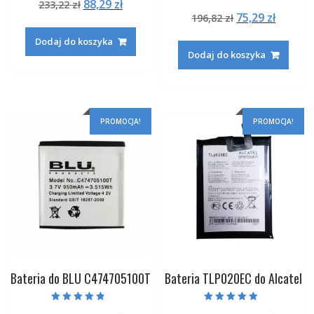
Pierwotna
Aktualna
88,29
zł
233,22
zł
4.50
Oceniono
na 5
Pierwotna
Aktual
75,29
zł
cena
cena
196,82
zł
5.00
na 5
cena
cena
wynosiła:
wynosi:
Dodaj do koszyka
wynosiła:
wynosi
233,22 zł.
88,29 zł.
Dodaj do koszyka
196,82 zł.
75,29 zł
PROMOCJA!
PROMOCJA!
Bateria do BLU C474705100T
Bateria TLP020EC do Alcatel
Oceniono
Oceniono