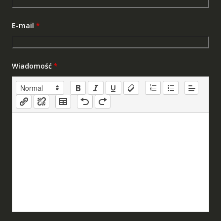
E-mail
*
Wiadomość
*