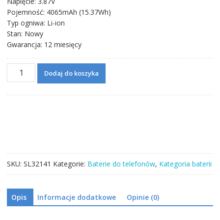
Napięcie: 3.87V
Pojemność: 4065mAh (15.37Wh)
Typ ogniwa: Li-ion
Stan: Nowy
Gwarancja: 12 miesięcy
ilość
Dodaj do koszyka
Bateria
BLP705
do
OPPO
Reno
10X
Zoom/Reno
10
SKU:
SL32141
Kategorie:
Baterie do telefonów
,
Kategoria baterii
Opis
Informacje dodatkowe
Opinie (0)