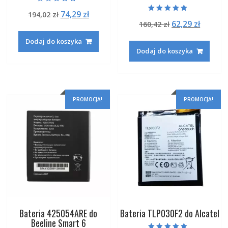
Oceniono
Pierwotna
Aktualna
74,29
zł
194,02
zł
5.00
Oceniono
na 5
Pierwotna
Aktual
62,29
zł
cena
cena
160,42
zł
5.00
na 5
cena
cena
wynosiła:
wynosi:
Dodaj do koszyka
wynosiła:
wynosi
194,02 zł.
74,29 zł.
Dodaj do koszyka
160,42 zł.
62,29 zł
PROMOCJA!
PROMOCJA!
Bateria 425054ARE do
Bateria TLP030F2 do Alcatel
Beeline Smart 6