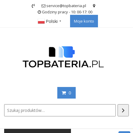
Skip
service@topbateria.pl
to
Godziny pracy - 10: 00-17: 00
content
Polski
Moje konto
▼
0