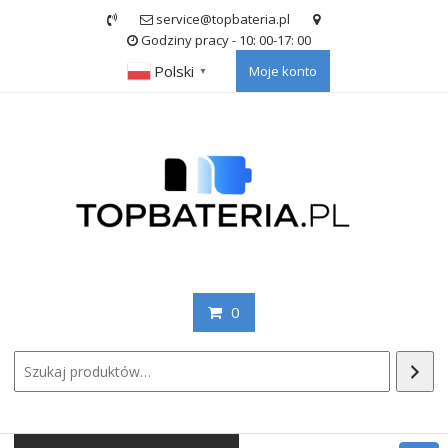
Skip
service@topbateria.pl
to
Godziny pracy - 10: 00-17: 00
content
Polski
Moje konto
▼
0