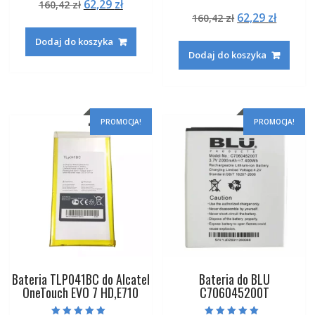
Pierwotna
Aktualna
62,29
zł
160,42
zł
5.00
Oceniono
na 5
Pierwotna
Aktual
62,29
zł
cena
cena
160,42
zł
5.00
na 5
cena
cena
wynosiła:
wynosi:
Dodaj do koszyka
wynosiła:
wynosi
160,42 zł.
62,29 zł.
Dodaj do koszyka
160,42 zł.
62,29 zł
PROMOCJA!
PROMOCJA!
Bateria TLP041BC do Alcatel
Bateria do BLU
OneTouch EVO 7 HD,E710
C706045200T