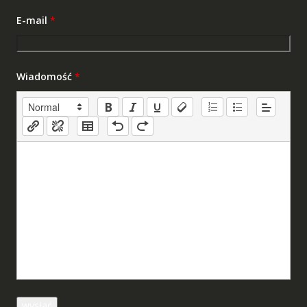
E-mail
*
Wiadomość
*