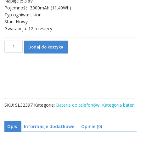
Napięcie: 3.8V
Pojemność: 3000mAh (11.40Wh)
Typ ogniwa: Li-ion
Stan: Nowy
Gwarancja: 12 miesięcy
ilość
Dodaj do koszyka
Bateria
BL246
do
Lenovo
Vibe
Shot/
Vibe
Max
SKU:
SL32397
Kategorie:
Baterie do telefonów
,
Kategoria baterii
z90-
7
Opis
Informacje dodatkowe
Opinie (0)