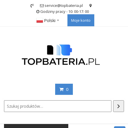
Skip
service@topbateria.pl
to
Godziny pracy - 10: 00-17: 00
content
Polski
Moje konto
▼
0