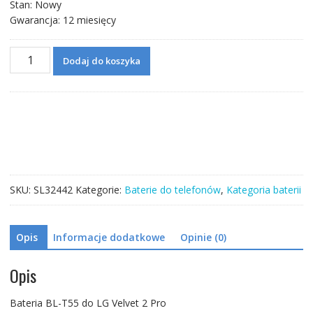
Stan: Nowy
Gwarancja: 12 miesięcy
ilość
Dodaj do koszyka
Bateria
BL-
T55
do
LG
Velvet
2
Pro
SKU:
SL32442
Kategorie:
Baterie do telefonów
,
Kategoria baterii
Opis
Informacje dodatkowe
Opinie (0)
Opis
Bateria BL-T55 do LG Velvet 2 Pro