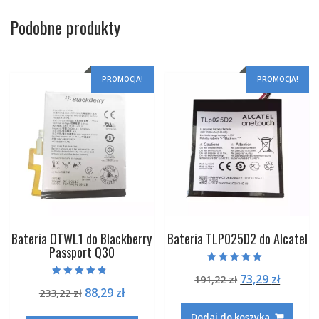
Podobne produkty
PROMOCJA!
PROMOCJA!
Bateria OTWL1 do Blackberry
Bateria TLP025D2 do Alcatel
Passport Q30
Oceniono
Pierwotna
Aktual
73,29
zł
191,22
zł
5.00
Oceniono
na 5
Pierwotna
Aktualna
88,29
zł
233,22
zł
cena
cena
4.50
na 5
cena
cena
wynosiła:
wynosi
Dodaj do koszyka