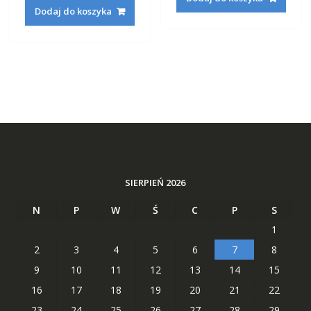
wynosiła:
wynosi:
160,42 zł.
62,29 zł
Dodaj do koszyka
160,42 zł.
62,29 zł.
SIERPIEŃ 2026
N
P
W
Ś
C
P
S
1
2
3
4
5
6
7
8
9
10
11
12
13
14
15
16
17
18
19
20
21
22
23
24
25
26
27
28
29