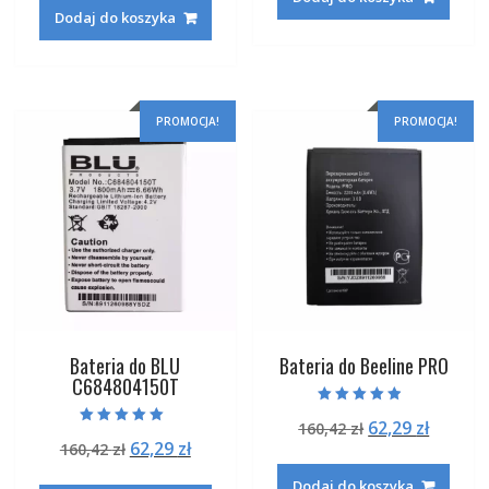
wynosiła:
wynosi:
191,22 zł.
73,29 zł
Dodaj do koszyka
233,22 zł.
88,29 zł.
PROMOCJA!
PROMOCJA!
Bateria do BLU
Bateria do Beeline PRO
C684804150T
Oceniono
Pierwotna
Aktual
62,29
zł
160,42
zł
4.50
Oceniono
na 5
Pierwotna
Aktualna
62,29
zł
160,42
zł
cena
cena
5.00
na 5
cena
cena
wynosiła:
wynosi
Dodaj do koszyka