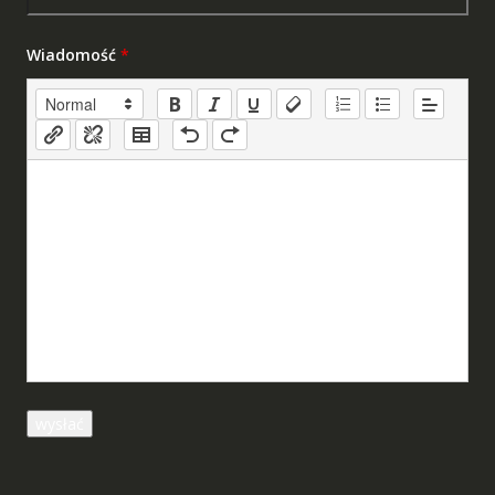
Wiadomość
*