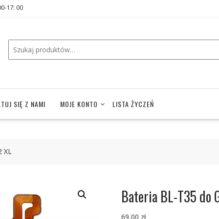
00-17: 00
TUJ SIĘ Z NAMI
MOJE KONTO
LISTA ŻYCZEŃ
2 XL
Bateria BL-T35 do G
69,00
zł