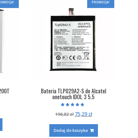
ROMOCJA!
PROMOCJA!
200T
Bateria TLP029A2-S do Alcatel
onetouch IDOL 3 5.5
na
ktualna
Oceniono
Pierwotna
Aktualna
75,29
zł
ena
196,82
zł
5.00
na 5
cena
cena
:
ynosi:
wynosiła:
wynosi:
.
2,29 zł.
Dodaj do koszyka
196,82 zł.
75,29 zł.