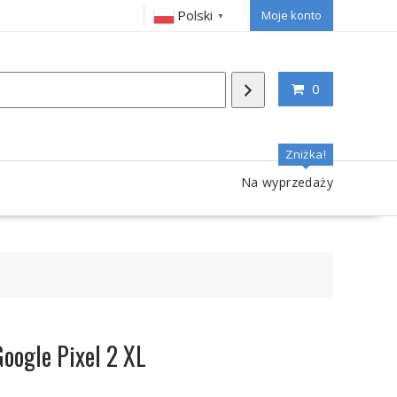
Polski
Moje konto
▼
0
Zniżka!
Na wyprzedaży
oogle Pixel 2 XL