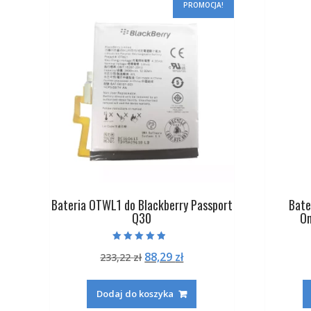
PROMOCJA!
Bateria OTWL1 do Blackberry Passport
Bate
Q30
On
Oceniono
Pierwotna
Aktualna
88,29
zł
233,22
zł
4.50
na 5
cena
cena
wynosiła:
wynosi:
Dodaj do koszyka
233,22 zł.
88,29 zł.