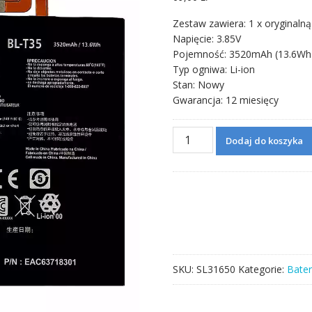
Zestaw zawiera: 1 x oryginalną
Napięcie: 3.85V
Pojemność: 3520mAh (13.6Wh
Typ ogniwa: Li-ion
Stan: Nowy
Gwarancja: 12 miesięcy
ilość
Dodaj do koszyka
Bateria
BL-
T35
do
Google
Pixel
2
XL
SKU:
SL31650
Kategorie:
Bater