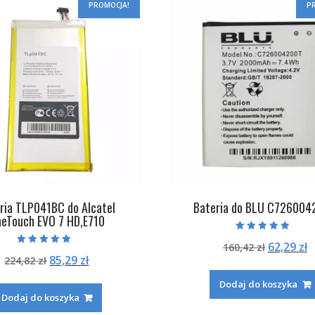
PROMOCJA!
P
ria TLP041BC do Alcatel
Bateria do BLU C726004
eTouch EVO 7 HD,E710
Oceniono
Pierwot
A
62,29
zł
160,42
zł
5.00
Oceniono
na 5
Pierwotna
Aktualna
85,29
zł
224,82
zł
cena
c
5.00
na 5
cena
cena
wynosiła
w
Dodaj do koszyka
wynosiła:
wynosi:
160,42 zł
6
Dodaj do koszyka
224,82 zł.
85,29 zł.