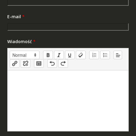
E-mail
*
Wiadomość
*