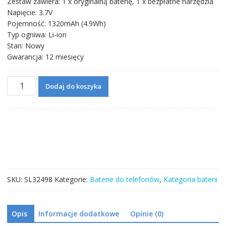
Zestaw zawiera: 1 x oryginalną baterię, 1 x bezpłatne narzędzia
Napięcie: 3.7V
Pojemność: 1320mAh (4.9Wh)
Typ ogniwa: Li-ion
Stan: Nowy
Gwarancja: 12 miesięcy
ilość
Dodaj do koszyka
Bateria
BL-
5J
do
Nokia
Lumia
520
Lumia
SKU:
SL32498
Kategorie:
Baterie do telefonów
,
Kategoria baterii
521
Lumia
525
Opis
Informacje dodatkowe
Opinie (0)
Lumia
530