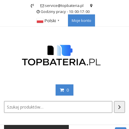
Skip
service@topbateria.pl
to
Godziny pracy - 10: 00-17: 00
content
Polski
Moje konto
▼
0