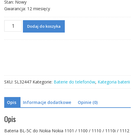
Stan: Nowy
Gwarancja: 12 miesięcy
ilość
Dodaj do koszyka
Bateria
BL-
5C
do
Nokia
SKU:
SL32447
Kategorie:
Baterie do telefonów
,
Kategoria baterii
Opis
Informacje dodatkowe
Opinie (0)
Opis
Bateria BL-5C do Nokia Nokia 1101 / 1100 / 1110 / 1110i / 1112