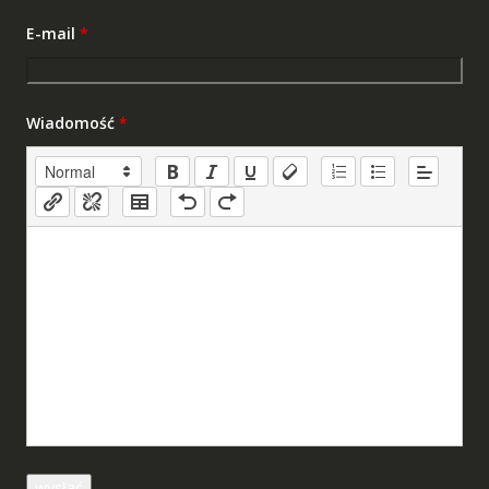
E-mail
*
Wiadomość
*