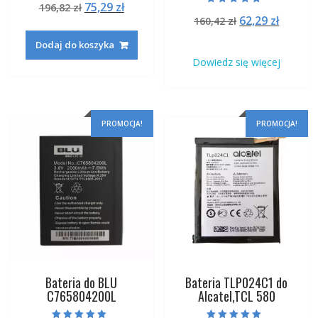
Pierwotna
Aktualna
75,29
zł
196,82
zł
4.50
Oceniono
na 5
Pierwotna
Aktual
62,29
zł
cena
cena
160,42
zł
5.00
na 5
cena
cena
wynosiła:
wynosi:
Dodaj do koszyka
wynosiła:
wynosi
196,82 zł.
75,29 zł.
Dowiedz się więcej
160,42 zł.
62,29 zł
PROMOCJA!
PROMOCJA!
Bateria do BLU
Bateria TLP024C1 do
C765804200L
Alcatel,TCL 580