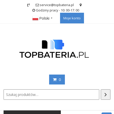
Skip
service@topbateria.pl
to
Godziny pracy - 10: 00-17: 00
content
Polski
Moje konto
▼
0