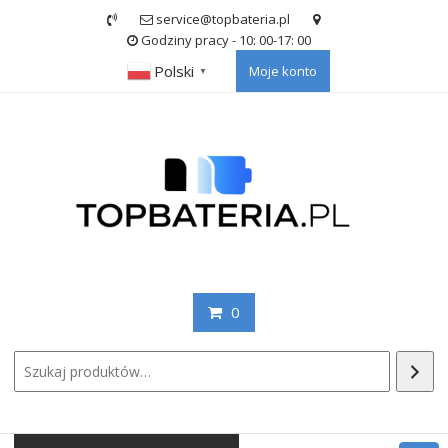
Skip
service@topbateria.pl
to
Godziny pracy - 10: 00-17: 00
content
Polski
Moje konto
▼
0