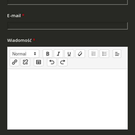
E-mail
*
Wiadomość
*