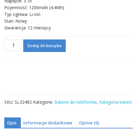
Napięcie: 3.7V
Pojemność: 1200mAh (4.4Wh)
Typ ogniwa: Li-ion
Stan: Nowy
Gwarancja: 12 miesięcy
ilość
Dodaj do koszyka
Bateria
BL-
4D
do
Nokia
N97
mini/E5/E7/702T/N8
SKU:
SL32482
Kategorie:
Baterie do telefonów
,
Kategoria baterii
Opis
Informacje dodatkowe
Opinie (0)