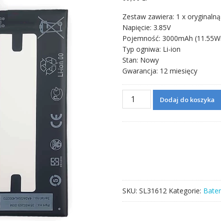
Zestaw zawiera: 1 x oryginalną
Napięcie: 3.85V
Pojemność: 3000mAh (11.55W
Typ ogniwa: Li-ion
Stan: Nowy
Gwarancja: 12 miesięcy
ilość
Dodaj do koszyka
Bateria
B2PZF100
do
HTC
Ocean
Note
/
U-
SKU:
SL31612
Kategorie:
Bater
1U