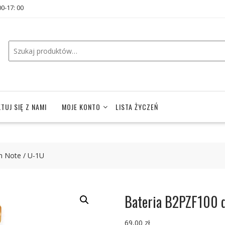
00-17: 00
TUJ SIĘ Z NAMI
MOJE KONTO
LISTA ŻYCZEŃ
 Note / U-1U
Bateria B2PZF100 d
69,00
zł