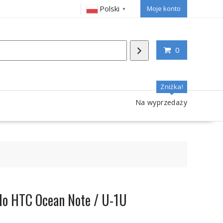
Polski
Moje konto
▼
0
Zniżka!
Na wyprzedaży
o HTC Ocean Note / U-1U