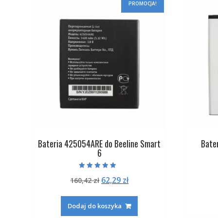
PROMOCJA!
Bateria 425054ARE do Beeline Smart
Bate
6
Oceniono
Pierwotna
Aktualna
62,29
zł
160,42
zł
5.00
na 5
cena
cena
wynosiła:
wynosi:
Dodaj do koszyka
160,42 zł.
62,29 zł.