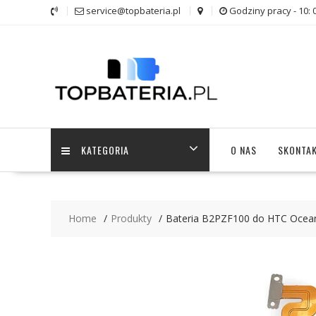
Skip
service@topbateria.pl
Godziny pracy - 10: 
to
content
KATEGORIA
O NAS
SKONTAK
Home
Produkty
Bateria B2PZF100 do HTC Ocean