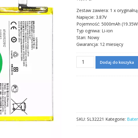
Zestaw zawiera: 1 x oryginalną
Napięcie: 3.87V
Pojemność: 5000mAh (19.35W
Typ ogniwa: Li-ion
Stan: Nowy
Gwarancja: 12 miesięcy
ilość
Dodaj do koszyka
Bateria
B-
W1
do
VIVO
Y02/Y02S
SKU:
SL32221
Kategorie:
Bater