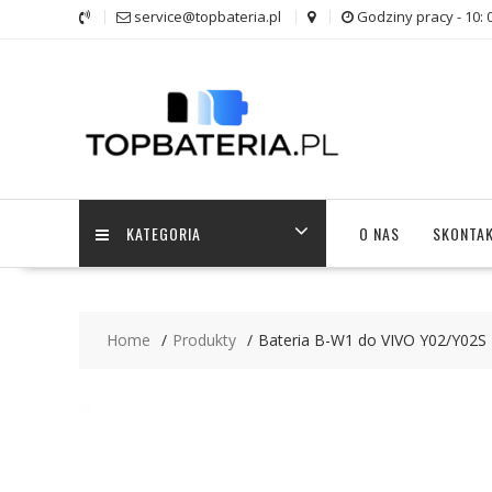
Skip
service@topbateria.pl
Godziny pracy - 10: 
to
content
KATEGORIA
O NAS
SKONTAK
Home
Produkty
Bateria B-W1 do VIVO Y02/Y02S