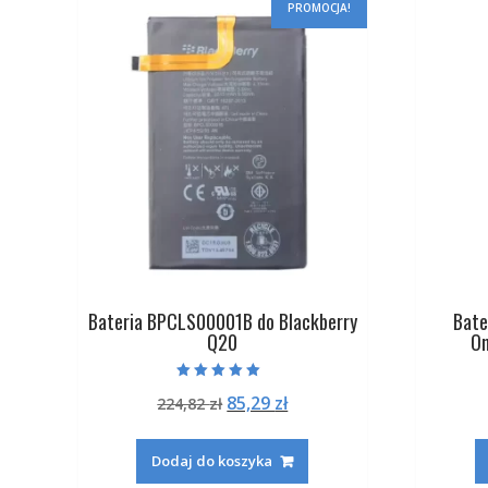
PROMOCJA!
Bateria BPCLS00001B do Blackberry
Bate
Q20
On
Oceniono
Pierwotna
Aktualna
85,29
zł
224,82
zł
5.00
na 5
cena
cena
wynosiła:
wynosi:
Dodaj do koszyka
224,82 zł.
85,29 zł.