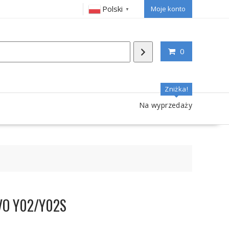
Polski
Moje konto
▼
0
Zniżka!
Na wyprzedaży
IVO Y02/Y02S