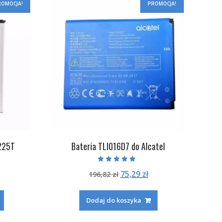
ROMOCJA!
PROMOCJA!
225T
Bateria TLI016D7 do Alcatel
Oceniono
na
ktualna
Pierwotna
Aktualna
75,29
zł
196,82
zł
5.00
na 5
ena
cena
cena
:
ynosi:
wynosiła:
wynosi:
Dodaj do koszyka
.
2,29 zł.
196,82 zł.
75,29 zł.