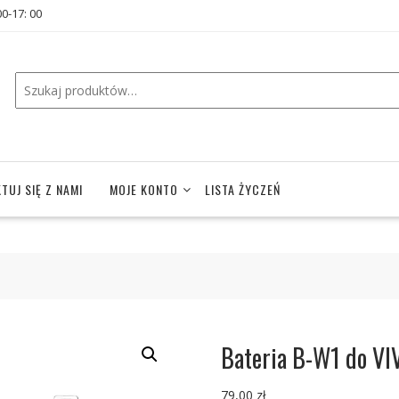
00-17: 00
TUJ SIĘ Z NAMI
MOJE KONTO
LISTA ŻYCZEŃ
Bateria B-W1 do V
79,00
zł