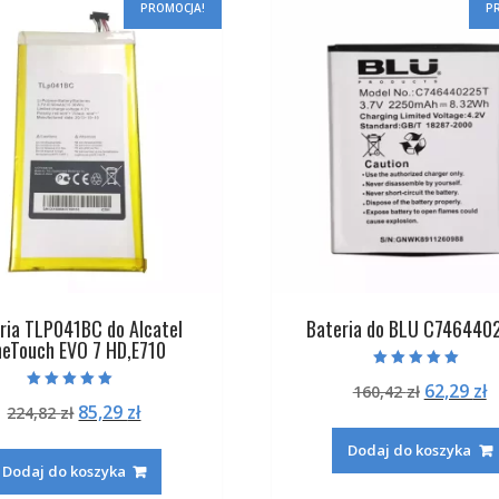
PROMOCJA!
P
ria TLP041BC do Alcatel
Bateria do BLU C746440
eTouch EVO 7 HD,E710
Oceniono
Pierwot
A
62,29
zł
160,42
zł
5.00
Oceniono
na 5
Pierwotna
Aktualna
85,29
zł
224,82
zł
cena
c
5.00
na 5
cena
cena
wynosiła
w
Dodaj do koszyka
wynosiła:
wynosi:
160,42 zł
6
Dodaj do koszyka
224,82 zł.
85,29 zł.