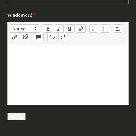
Wiadomość
*