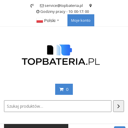
Skip
service@topbateria.pl
to
Godziny pracy - 10: 00-17: 00
content
Polski
Moje konto
▼
0