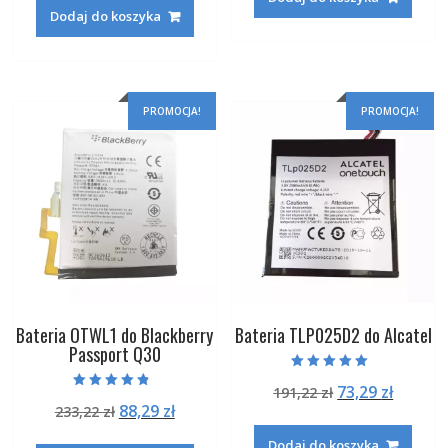
wynosiła:
wynosi:
188,42 zł.
72,29 zł
Dodaj do koszyka
160,42 zł.
62,29 zł.
PROMOCJA!
PROMOCJA!
Bateria OTWL1 do Blackberry
Bateria TLP025D2 do Alcatel
Passport Q30
Oceniono
Pierwotna
Aktual
73,29
zł
191,22
zł
5.00
Oceniono
na 5
Pierwotna
Aktualna
88,29
zł
233,22
zł
cena
cena
4.50
na 5
cena
cena
wynosiła:
wynosi
Dodaj do koszyka