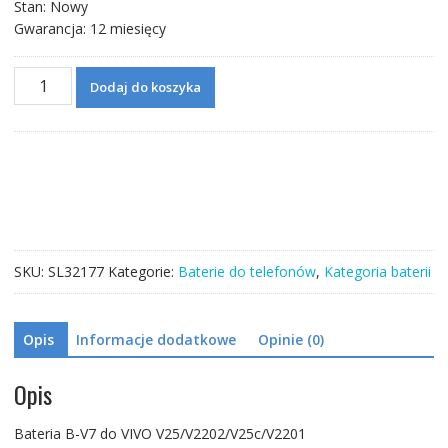
Stan: Nowy
Gwarancja: 12 miesięcy
ilość
Dodaj do koszyka
Bateria
B-
V7
do
VIVO
V25/V25c
SKU:
SL32177
Kategorie:
Baterie do telefonów
,
Kategoria baterii
Opis
Informacje dodatkowe
Opinie (0)
Opis
Bateria B-V7 do VIVO V25/V2202/V25c/V2201