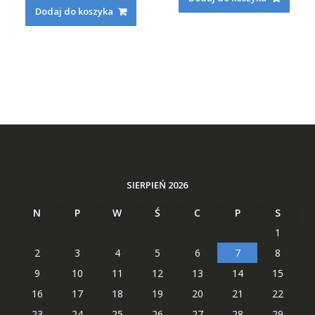
wynosiła:
wynosi:
191,22 zł.
73,29 zł
Dodaj do koszyka
233,22 zł.
88,29 zł.
SIERPIEŃ 2026
N
P
W
Ś
C
P
S
1
2
3
4
5
6
7
8
9
10
11
12
13
14
15
16
17
18
19
20
21
22
23
24
25
26
27
28
29