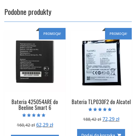
Podobne produkty
PROMOCJA!
PROMOCJA!
Bateria 425054ARE do
Bateria TLP030F2 do Alcatel
Beeline Smart 6
Oceniono
Pierwotna
Aktual
72,29
zł
188,42
zł
5.00
Oceniono
na 5
Pierwotna
Aktualna
62,29
zł
160,42
zł
cena
cena
5.00
na 5
cena
cena
wynosiła:
wynosi
Dodaj do koszyka