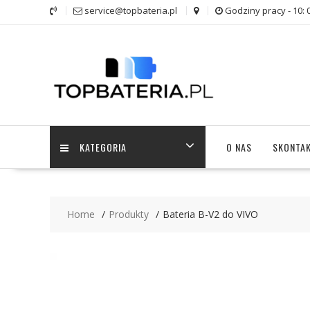
Skip
service@topbateria.pl
Godziny pracy - 10: 
to
content
KATEGORIA
O NAS
SKONTAK
Home
Produkty
Bateria B-V2 do VIVO