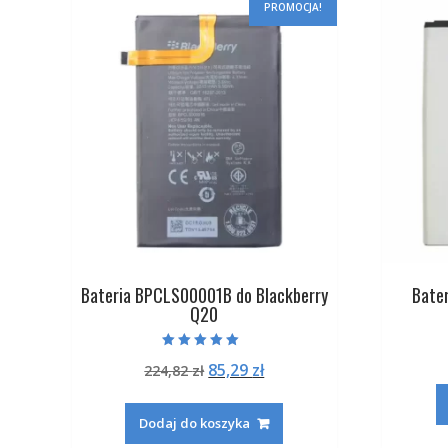
PROMOCJA!
Bateria BPCLS00001B do Blackberry
Bate
Q20
Oceniono
Pierwotna
Aktualna
85,29
zł
224,82
zł
5.00
na 5
cena
cena
wynosiła:
wynosi:
Dodaj do koszyka
224,82 zł.
85,29 zł.