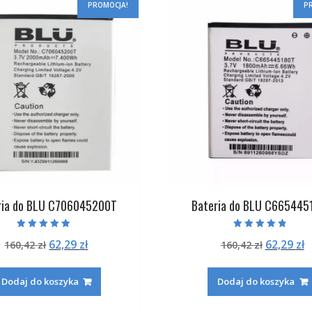
PROMOCJA!
P
ria do BLU C706045200T
Bateria do BLU C665445
Oceniono
Oceniono
Pierwotna
Aktualna
Pierwot
A
62,29
zł
62,29
zł
160,42
zł
160,42
zł
5.00
4.50
na 5
na 5
cena
cena
cena
c
wynosiła:
wynosi:
wynosiła
w
Dodaj do koszyka
Dodaj do koszyka
160,42 zł.
62,29 zł.
160,42 zł
6