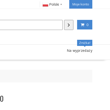
Polski
Moje konto
▼
0
Zniżka!
Na wyprzedaży
VO