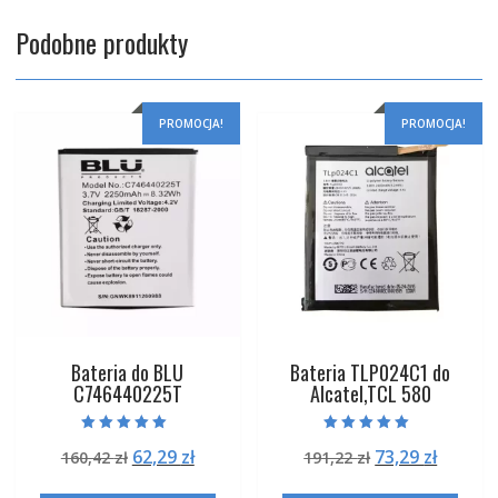
Podobne produkty
PROMOCJA!
PROMOCJA!
Bateria do BLU
Bateria TLP024C1 do
C746440225T
Alcatel,TCL 580
Oceniono
Oceniono
Pierwotna
Aktualna
Pierwotna
Aktual
62,29
zł
73,29
zł
160,42
zł
191,22
zł
5.00
5.00
na 5
na 5
cena
cena
cena
cena