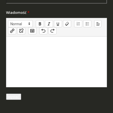
Wiadomość
*