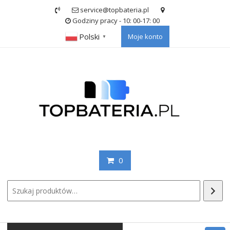
Skip
service@topbateria.pl
to
Godziny pracy - 10: 00-17: 00
content
Polski
Moje konto
▼
0