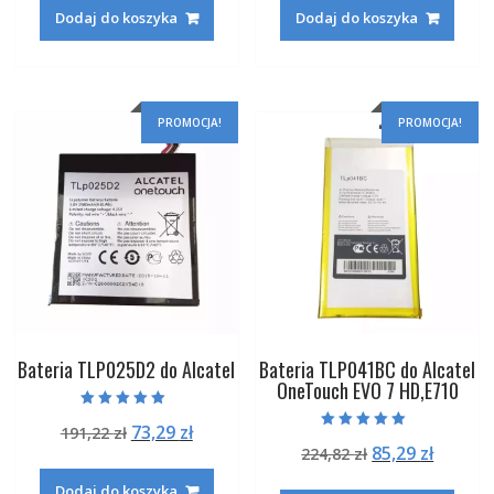
wynosiła:
wynosi:
wynosiła:
wynosi
Dodaj do koszyka
Dodaj do koszyka
160,42 zł.
62,29 zł.
191,22 zł.
73,29 zł
PROMOCJA!
PROMOCJA!
Bateria TLP025D2 do Alcatel
Bateria TLP041BC do Alcatel
OneTouch EVO 7 HD,E710
Oceniono
Pierwotna
Aktualna
73,29
zł
191,22
zł
5.00
Oceniono
na 5
Pierwotna
Aktual
85,29
zł
cena
cena
224,82
zł
5.00
na 5
cena
cena
wynosiła:
wynosi:
Dodaj do koszyka