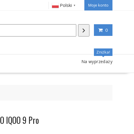
Polski
Moje konto
▼
0
Zniżka!
Na wyprzedaży
VO IQOO 9 Pro