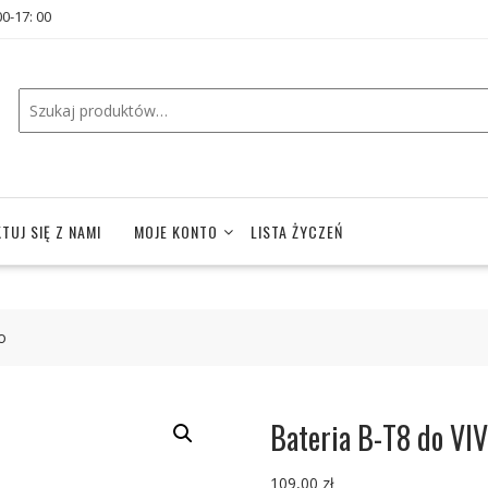
00-17: 00
TUJ SIĘ Z NAMI
MOJE KONTO
LISTA ŻYCZEŃ
o
Bateria B-T8 do VI
109,00
zł