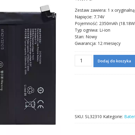
Zestaw zawiera: 1 x oryginalną
Napięcie: 7.74V
Pojemność: 2350mAh (18.18W
Typ ogniwa: Li-ion
Stan: Nowy
Gwarancja: 12 miesięcy
ilość
Dodaj do koszyka
Bateria
B-
T8
do
VIVO
IQOO
9
Pro
SKU:
SL32310
Kategorie:
Bater