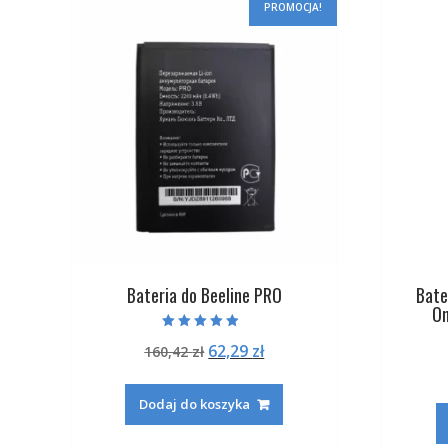
PROMOCJA!
Bateria do Beeline PRO
Bate
On
Oceniono
Pierwotna
Aktualna
62,29
zł
160,42
zł
4.50
na 5
cena
cena
wynosiła:
wynosi:
Dodaj do koszyka
160,42 zł.
62,29 zł.