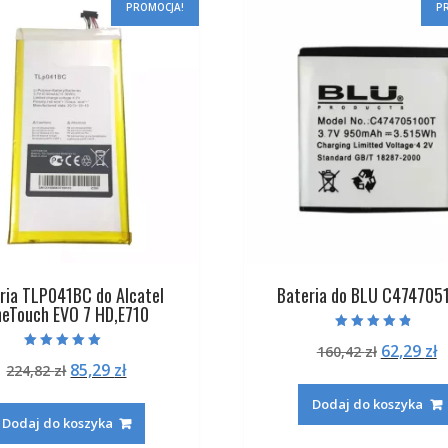
PROMOCJA!
P
ria TLP041BC do Alcatel
Bateria do BLU C474705
eTouch EVO 7 HD,E710
Oceniono
Pierwot
A
62,29
zł
160,42
zł
4.50
Oceniono
na 5
Pierwotna
Aktualna
85,29
zł
224,82
zł
cena
c
5.00
na 5
cena
cena
wynosiła
w
Dodaj do koszyka
wynosiła:
wynosi:
160,42 zł
6
Dodaj do koszyka
224,82 zł.
85,29 zł.